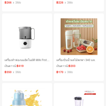
฿266
x
3Mo
฿226
x
3Mo
เครื่องทำฟองนมอัตโนมัติ Milk Frother
เครื่องปั่นน้ำผลไม้พกพา 340 มล.
เงินดาวน์:
฿419
เงินดาวน์:
฿203
฿350
x
3Mo
฿170
x
3Mo