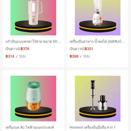
แก้วปั่นแบบพกพาไร้สาย ขนาด 500 มล.
เครื่องปั่นอาหาร น้ำผลไม้ มัลติฟังก์ชั่น ความจุ 600 ML. ขนาด 250W
เงินดาวน์:
฿376
เงินดาวน์:
฿321
฿314
x
3Mo
฿268
x
3Mo
เครื่องบด สับ ไฟฟ้าอเนกประสงค์
Homemi เครื่องปั่นมือถือ 4 in 1