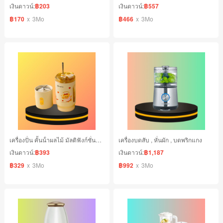
เงินดาวน์:
฿203
เงินดาวน์:
฿557
฿170
x
3Mo
฿466
x
3Mo
เครื่องปั่น คั้นน้ําผลไม้ มัลติฟังก์ชั่นแบบพกพา
เครื่องบดสับ , หั่นผัก , บดพริกแกง
เงินดาวน์:
฿393
เงินดาวน์:
฿1,187
฿329
x
3Mo
฿992
x
3Mo