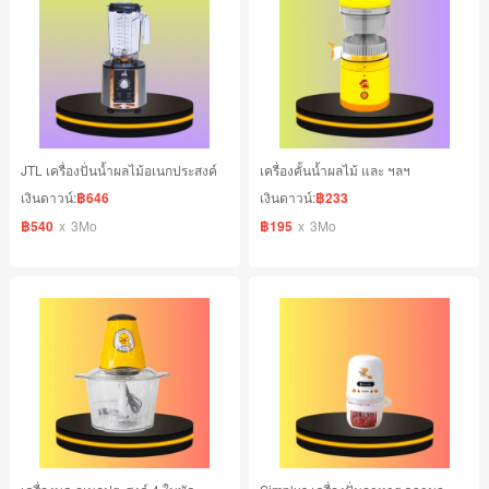
JTL เครื่องปั่นน้ำผลไม้อเนกประสงค์
เครื่องคั้นน้ำผลไม้ และ ฯลฯ
เงินดาวน์:
฿646
เงินดาวน์:
฿233
฿540
x
3Mo
฿195
x
3Mo