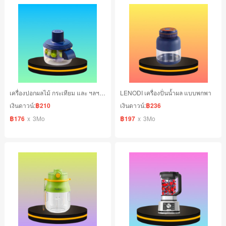
เครื่องปอกผลไม้ กระเทียม และ ฯลฯ อเนกประสงค์
LENODI เครื่องปั่นน้ำผล แบบพกพา
เงินดาวน์:
฿210
เงินดาวน์:
฿236
฿176
x
3Mo
฿197
x
3Mo