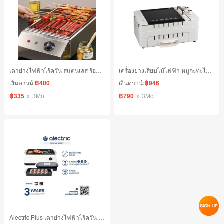
เตาย่างไฟฟ้าไร้ควัน สแตนเลส ร้อนเร็ว ใช้งานง่าย
เครื่องย่างเสียบไม้ไฟฟ้า หมูกะทะไฟฟ้า หมุนอัตโนมัติ
เงินดาวน์:
฿400
เงินดาวน์:
฿946
฿335
x
3Mo
฿790
x
3Mo
Alectric Plus เตาย่างไฟฟ้าไร้ควัน 3 in 1 ต้ม ย่าง รุ่น SG1-X2