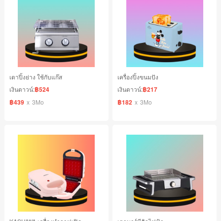
เตาปิ้งย่าง ใช้กับแก๊ส
เครื่องปิ้งขนมปัง
เงินดาวน์:
฿524
เงินดาวน์:
฿217
฿439
x
3Mo
฿182
x
3Mo