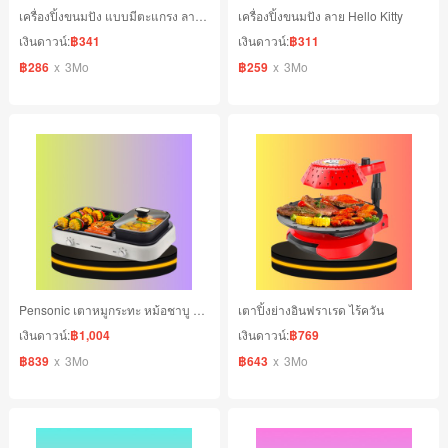
เครื่องปิ้งขนมปัง แบบมีตะแกรง ลาย Hello Kitty
เครื่องปิ้งขนมปัง ลาย Hello Kitty
เงินดาวน์:
฿341
เงินดาวน์:
฿311
฿286
x
3Mo
฿259
x
3Mo
Pensonic เตาหมูกระทะ หม้อชาบู สุกี้ 2in1
เตาปิ้งย่างอินฟราเรด ไร้ควัน
เงินดาวน์:
฿1,004
เงินดาวน์:
฿769
฿839
x
3Mo
฿643
x
3Mo