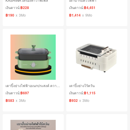
KASHIWA เครื่องทำวาฟเฟิล
เตาบาร์บีคิวไฟฟ้า
เงินดาวน์:
฿228
เงินดาวน์:
฿4,451
฿190
x
3Mo
฿1,414
x
9Mo
เตาปิ้งย่างไฟฟ้าอเนกประสงค์ ความจุ 4 ลิตร ขนาด 1260 w
เตาปิ้งย่างไร้ควัน
เงินดาวน์:
฿697
เงินดาวน์:
฿1,115
฿583
x
3Mo
฿932
x
3Mo