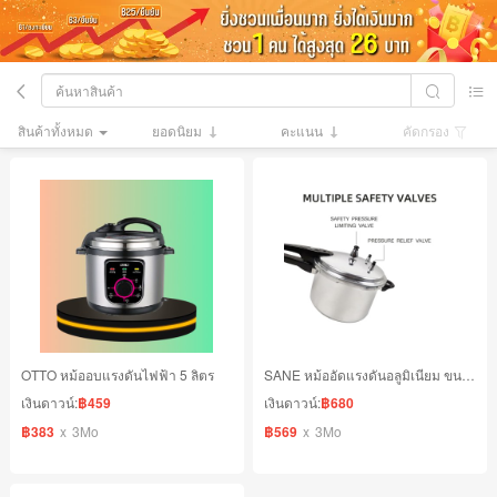
สินค้าทั้งหมด
ยอดนิยม
คะแนน
คัดกรอง
OTTO หม้ออบแรงดันไฟฟ้า 5 ลิตร
SANE หม้ออัดแรงดันอลูมิเนียม ขนาด 5 ลิตร
เงินดาวน์:
฿459
เงินดาวน์:
฿680
฿383
x
3Mo
฿569
x
3Mo