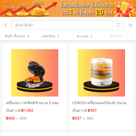
สินค้าทั้งหมด
ยอดนิยม
คะแนน
คัดกรอง
เครื่องอบวาฟเฟิลมินิ ขนาด 3 หลุม
LENODI เครื่องอบผลไม้แห้ง ขนาด 7 ชั้น
เงินดาวน์:
฿1,452
เงินดาวน์:
฿307
฿650
x
6Mo
฿257
x
3Mo