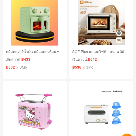
หม้อทอดไร้น้ำมัน หม้ออบลมร้อน ขนาด 1400W ความจุ 6 ลิตร
SCE Plus เตาอบไฟฟ้า ขนาด 30 ลิตร
เงินดาวน์:
฿433
เงินดาวน์:
฿642
฿362
x
3Mo
฿536
x
3Mo