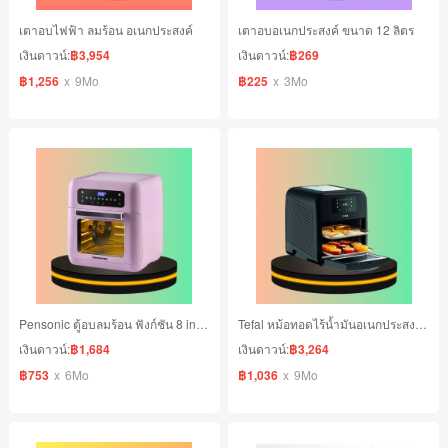
เตาอบไฟฟ้า ลมร้อน อเนกประสงค์
เตาอบอเนกประสงค์ ขนาด 12 ลิตร
เงินดาวน์:
฿3,954
เงินดาวน์:
฿269
฿1,256
x
9Mo
฿225
x
3Mo
Pensonic ตู้อบลมร้อน ฟังก์ชัน 8 in 1 ความจุ 10 ลิตร
Tefal หม้อทอดไร้น้ำมันอเนกประสงค์ 9 IN 1
เงินดาวน์:
฿1,684
เงินดาวน์:
฿3,264
฿753
x
6Mo
฿1,036
x
9Mo