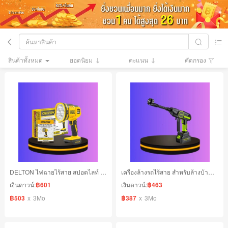
สินค้าทั้งหมด
ยอดนิยม
คะแนน
คัดกรอง
DELTON ไฟฉายไร้สาย สปอตไลท์ LED 20V
เครื่องล้างรถไร้สาย สำหรับล้างบ้าน สนาม รดน้ำต้นไม้ และ ฯลฯ
เงินดาวน์:
฿601
เงินดาวน์:
฿463
฿503
x
3Mo
฿387
x
3Mo