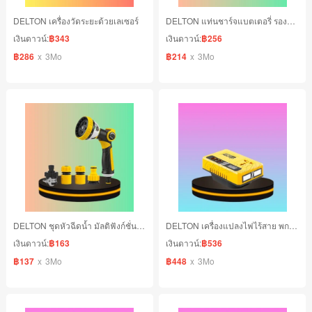
DELTON เครื่องวัดระยะด้วยเลเซอร์
DELTON แท่นชาร์จแบตเตอรี่ รองรับชาร์จคู่
เงินดาวน์:
฿343
เงินดาวน์:
฿256
฿286
x
3Mo
฿214
x
3Mo
DELTON ชุดหัวฉีดน้ำ มัลติฟังก์ชั่น 5 ชิ้น 10 in 1 ปรับได้ 10 แบบ
DELTON เครื่องแปลงไฟไร้สาย พกพา
เงินดาวน์:
฿163
เงินดาวน์:
฿536
฿137
x
3Mo
฿448
x
3Mo