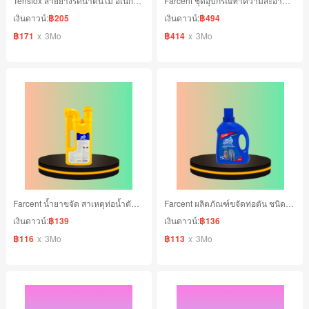
Tensfox สายยางรดน้ำต้นไม้ อเนกประสงค์ 20 เมตร
Farcent ชุดอุปกรณ์ทำความสะอาดพื้น
เงินดาวน์:
฿205
เงินดาวน์:
฿494
฿171
x
3Mo
฿414
x
3Mo
Farcent น้ำยาขจัด สาเหตุท่อน้ำตัน 1000 มล.
Farcent ผลิตภัณฑ์ขจัดท่อตัน ชนิดเกล็ด 375 กรัม
เงินดาวน์:
฿139
เงินดาวน์:
฿136
฿116
x
3Mo
฿113
x
3Mo