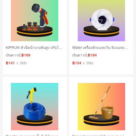
KIPRUN หัวฉีดน้ําแรงดันสูง ปรับได้ 8 โหมด
Water เครื่องดักแมลงวัน จับแมลงวันโดยอัตโนมัติ
เงินดาวน์:
฿169
เงินดาวน์:
฿184
฿141
x
3Mo
฿154
x
3Mo