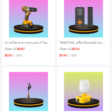
สว่านไร้สาย สว่านกระแทก 2 โหมด เจาะคอนกรีตได้
TASKTOOL เครื่องวัดเลเซอร์ ขนาด 60 ม. วัดระยะแบบใช้มือถือ ระยะเลเซอร์ แบบพกพา
เงินดาวน์:
฿287
เงินดาวน์:
฿232
฿240
x
3Mo
฿194
x
3Mo