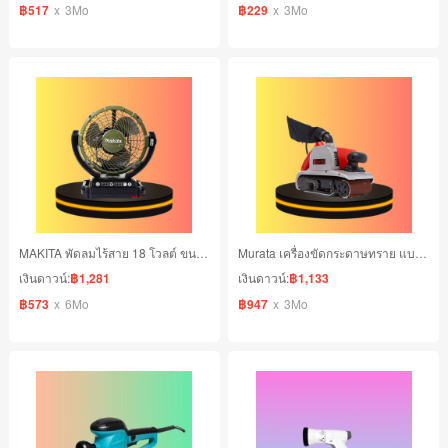
฿517
x
3Mo
฿229
x
3Mo
MAKITA พัดลมไร้สาย 18 โวลต์ ขนาด 7 นิ้ว
Murata เครื่องขัดกระดาษทราย แบบสายพาน หน้ากว้าง 100 มม.
เงินดาวน์:
฿1,281
เงินดาวน์:
฿1,133
฿573
x
6Mo
฿947
x
3Mo