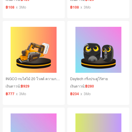
฿108
x
3Mo
฿108
x
3Mo
INGCO กบไสไม้ 20 โวลต์ ความกว้างในการไส 82 มม. ความเร็วรอบ 14000 รอบ/นาที
Daytech กริ่งประตูไร้สาย
เงินดาวน์:
฿929
เงินดาวน์:
฿280
฿777
x
3Mo
฿234
x
3Mo