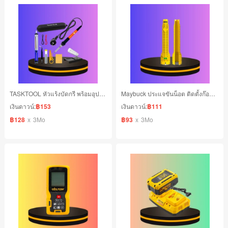
TASKTOOL หัวแร้งบัดกรี พร้อมอุปกรณครบชุด 15 ชิ้น
Maybuck ประแจขันน็อต ติดตั้งก๊อกน้ำและซ่อมแซมท่อ อ่างล้างหน้า
เงินดาวน์:
฿153
เงินดาวน์:
฿111
฿128
x
3Mo
฿93
x
3Mo