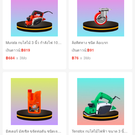
Murata กบไสไม้ 3 นิ้ว กำลังไฟ 1000 วัตต์
ล้อทิศทาง ชนิด ล้อเบรก
เงินดาวน์:
฿819
เงินดาวน์:
฿91
฿684
x
3Mo
฿76
x
3Mo
มิสเตอร์ มัสเซิล ขจัดท่อตัน ชนิดเจล 500 มล.
Tensfox กบไสไม้ไฟฟ้า ขนาด 3 นิ้ว 82 mm