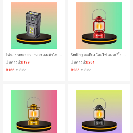
ไฟฉาย พกพา สว่างมาก สองหัวไฟ ไฟด้านข้าง กันฝน
Smiling ตะเกียง โคมไฟ แคมป์ปิ้ง สีแดง
เงินดาวน์:
฿199
เงินดาวน์:
฿281
฿166
x
3Mo
฿235
x
3Mo