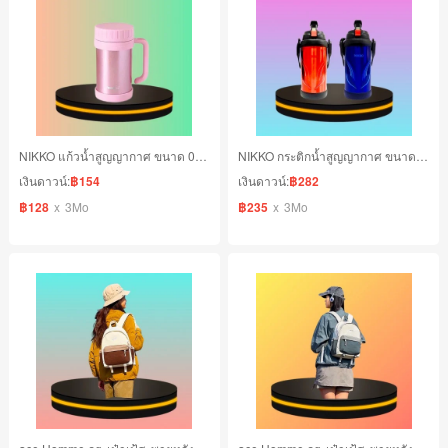
NIKKO แก้วน้ำสูญญากาศ ขนาด 0.50 ลิตร สีชมพู
NIKKO กระติกน้ำสูญญากาศ ขนาด 2.0 ลิตร
เงินดาวน์:
฿154
เงินดาวน์:
฿282
฿128
x
3Mo
฿235
x
3Mo