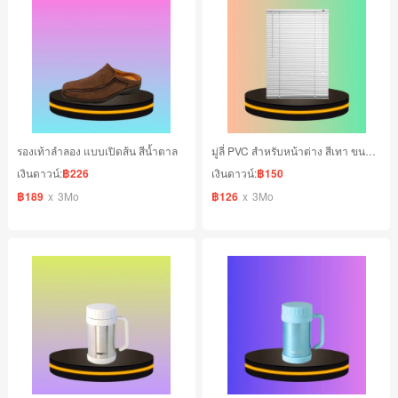
รองเท้าลำลอง แบบเปิดส้น สีน้ำตาล
มู่ลี่ PVC สำหรับหน้าต่าง สีเทา ขนาด 70x130 cm.
เงินดาวน์:
฿226
เงินดาวน์:
฿150
฿189
x
3Mo
฿126
x
3Mo