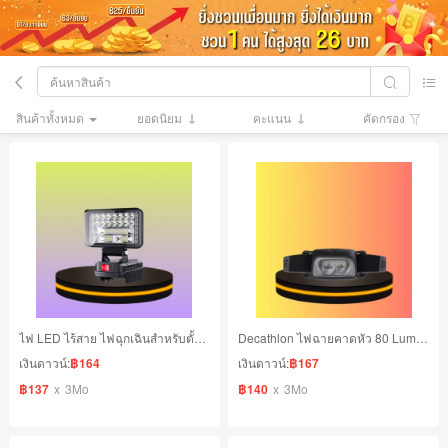
สินค้าทั้งหมด
ยอดนิยม
คะแนน
คัดกรอง
ไฟ LED ไร้สาย ไฟฉุกเฉินสำหรับตั้งแคมป์กลางแจ้ง
Decathlon ไฟฉายคาดหัว 80 Lumen
เงินดาวน์:
฿164
เงินดาวน์:
฿167
฿137
x
3Mo
฿140
x
3Mo