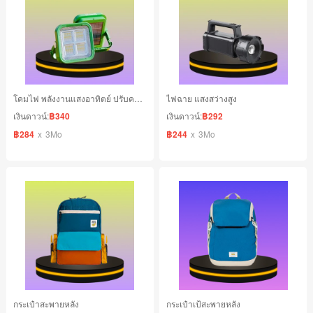
โคมไฟ พลังงานแสงอาทิตย์ ปรับความสว่างได้ 5 ระดับ
ไฟฉาย แสงสว่างสูง
เงินดาวน์:
฿340
เงินดาวน์:
฿292
฿284
x
3Mo
฿244
x
3Mo
กระเป๋าสะพายหลัง
กระเป๋าเป้สะพายหลัง