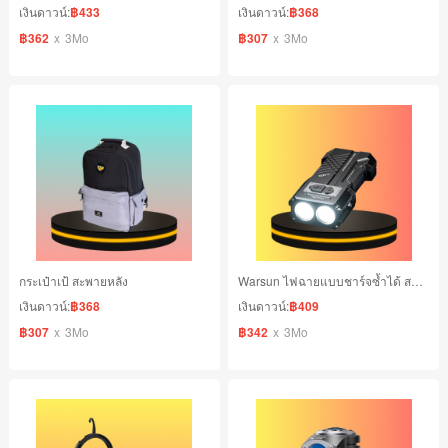
เงินดาวน์:
฿433
เงินดาวน์:
฿368
฿362
x
3Mo
฿307
x
3Mo
กระเป๋าเป้ สะพายหลัง
Warsun ไฟฉายแบบชาร์จซ้ำได้ สว่างเป็นพิเศษ
เงินดาวน์:
฿368
เงินดาวน์:
฿409
฿307
x
3Mo
฿342
x
3Mo