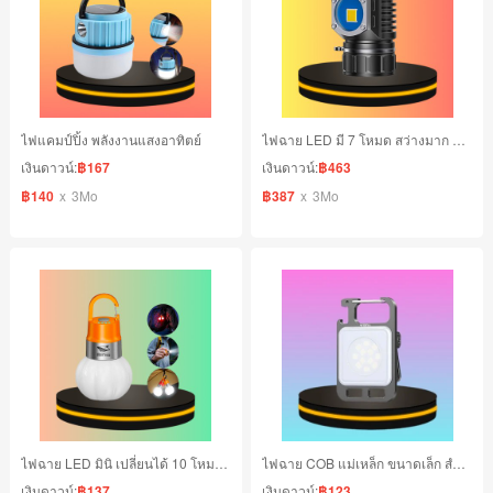
ไฟแคมป์ปิ้ง พลังงานแสงอาทิตย์
ไฟฉาย LED มี 7 โหมด สว่างมาก ชาร์จซ้ำได้
เงินดาวน์:
฿167
เงินดาวน์:
฿463
฿140
x
3Mo
฿387
x
3Mo
ไฟฉาย LED มินิ เปลี่ยนได้ 10 โหมด แบบชาร์จแบตได้
ไฟฉาย COB แม่เหล็ก ขนาดเล็ก สําหรับตั้งแคมป์ เดินป่า ฯลฯ
เงินดาวน์:
฿137
เงินดาวน์:
฿123