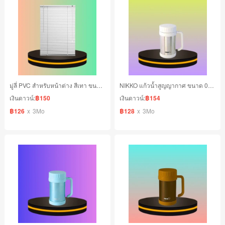
มู่ลี่ PVC สำหรับหน้าต่าง สีเทา ขนาด 70x130 cm.
NIKKO แก้วน้ำสูญญากาศ ขนาด 0.50 ลิตร สีขาวสแตนเลส
เงินดาวน์:
฿150
เงินดาวน์:
฿154
฿126
x
3Mo
฿128
x
3Mo