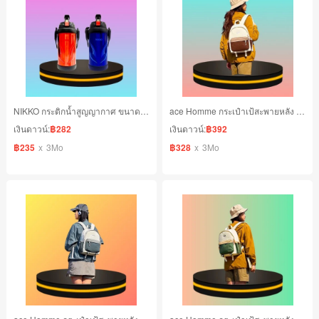
NIKKO กระติกน้ำสูญญากาศ ขนาด 2.0 ลิตร
ace Homme กระเป๋าเป้สะพายหลัง สีน้ำตาล
เงินดาวน์:
฿282
เงินดาวน์:
฿392
฿235
x
3Mo
฿328
x
3Mo