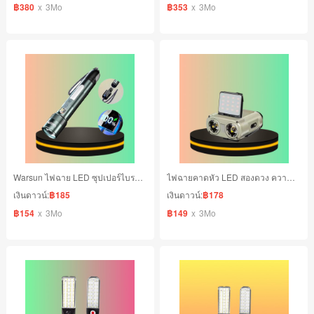
฿380
x
3Mo
฿353
x
3Mo
Warsun ไฟฉาย LED ซุปเปอร์ไบรท์ 2000 ลูเมน ปรับโฟกัสได้
ไฟฉายคาดหัว LED สองดวง ความสว่าง 900 Lm
เงินดาวน์:
฿185
เงินดาวน์:
฿178
฿154
x
3Mo
฿149
x
3Mo