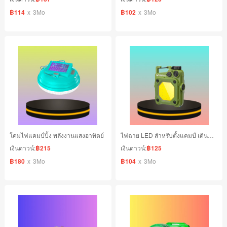
฿114
x
3Mo
฿102
x
3Mo
โคมไฟแคมป์ปิ้ง พลังงานแสงอาทิตย์
ไฟฉาย LED สําหรับตั้งแคมป์ เดินป่า ตกปลา มาพร้อมกับ 6 โหมด
เงินดาวน์:
฿215
เงินดาวน์:
฿125
฿180
x
3Mo
฿104
x
3Mo