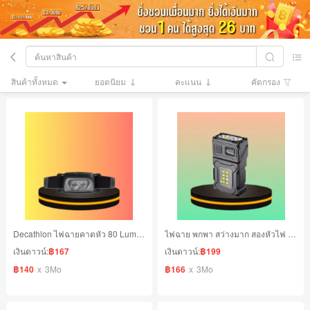
สินค้าทั้งหมด
ยอดนิยม
คะแนน
คัดกรอง
Decathlon ไฟฉายคาดหัว 80 Lumen
ไฟฉาย พกพา สว่างมาก สองหัวไฟ ไฟด้านข้าง กันฝน
เงินดาวน์:
฿167
เงินดาวน์:
฿199
฿140
x
3Mo
฿166
x
3Mo