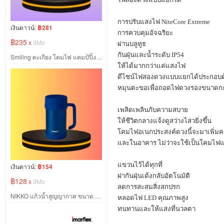
การปรับแสงไฟ
NiteCore Extreme
เงินดาวน์:
฿281
การควบคุมอัจฉริยะ
฿235
x
3Mo
ผ่านบลูทูธ
กันฝุ่นและน้ำระดับ
IP54
Smiling ตะเกียง โคมไฟ แคมป์ปิ้ง สีดำ
ให้ได้มากกว่าแค่แสงไฟ
ดีไซน์ไฟสองดวงแบบแยกได้ประกอบ
หมุนตะขอเพื่อถอดไฟดวงรองขนาดกะ
เพลิดเพลินกับความสบาย
ให้ชีวิตกลางแจ้งดูสว่างไสวยิ่งขึ้น
โคมไฟอเนกประสงค์ดวงนี้จะมาเพิ่มค
และในอาคาร ไม่ว่าจะใช้เป็นโคมไฟแ
แขวนไว้ได้ทุกที่
เงินดาวน์:
฿154
ฝากันฝุ่นเด้งกลับอัตโนมัติ
฿128
x
3Mo
ลดการสะสมสิ่งสกปรก
NIKKO แก้วน้ำสูญญากาศ ขนาด 0.50 ลิตร สีนำเงิน
หลอดไฟ
LED
คุณภาพสูง
ทนทานและให้แสงที่นวลตา