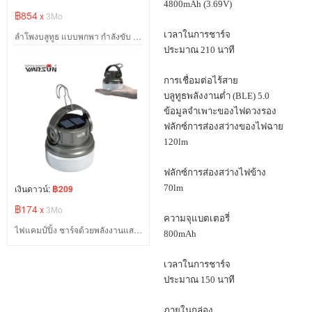
4800mAh (3.69V)
฿854
x
3Mo
เวลาในการชาร์จ
ลําโพงบลูทูธ แบบพกพา กำลังขับ 20 วัตต์ เสียงดีเบสหนัก นุ่มสบายหู กันน้ํา IPX5 พร้อม ไฟตั้งแคมป์
ประมาณ
210
นาที
การเชื่อมต่อไร้สาย
บลูทูธพลังงานต่ำ (
BLE) 5.0
ข้อมูลจำเพาะของไฟดวงรอง
ฟลักซ์การส่องสว่างของไฟฉาย
120lm
ฟลักซ์การส่องสว่างไฟข้าง
เงินดาวน์:
฿209
70lm
฿174
x
3Mo
ความจุแบตเตอรี่
ไฟแคมป์ปิ้ง ชาร์จด้วยพลังงานแสงอาทิตย์
800mAh
เวลาในการชาร์จ
ประมาณ
150
นาที
ภายในกล่อง