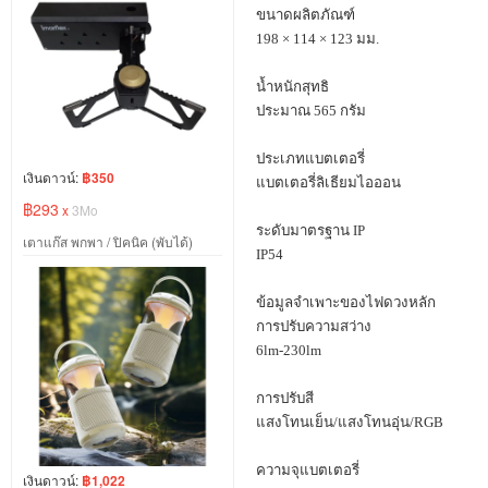
ขนาดผลิตภัณฑ์
198 × 114 × 123
มม.
น้ำหนักสุทธิ
ประมาณ
565
กรัม
ประเภทแบตเตอรี่
เงินดาวน์:
฿350
แบตเตอรี่ลิเธียมไอออน
฿293
x
3Mo
ระดับมาตรฐาน
IP
เตาแก๊ส พกพา / ปิคนิค (พับได้)
IP54
ข้อมูลจำเพาะของไฟดวงหลัก
การปรับความสว่าง
6lm-230lm
การปรับสี
แสงโทนเย็น/แสงโทนอุ่น/
RGB
ความจุแบตเตอรี่
เงินดาวน์:
฿1,022