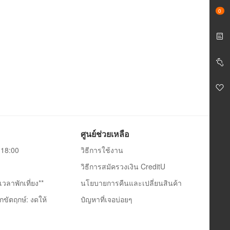
0
ศูนย์ช่วยเหลือ
0-18:00
วิธีการใช้งาน
วิธีการสมัครวงเงิน CreditU
วลาพักเที่ยง**
นโยบายการคืนและเปลี่ยนสินค้า
กขัตฤกษ์: งดให้
ปํญหาที่เจอบ่อยๆ