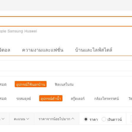
pple
Samsung
Huawei
จิตอล
ความงามและแฟชั่น
บ้านและไลฟ์สไตล์
งหมด
อุปกรณ์ใช้นอกบ้าน
ฟิตเนสในร่ม
งหมด
รถสมดุลย์
อุปกรณ์ดำน้ำ
สกู๊ตเตอร์
กล้องโทรทรรศน์
T
น
คะแนน
ราคาจากน้อยไปมาก
ราคา
เงินดาวน์