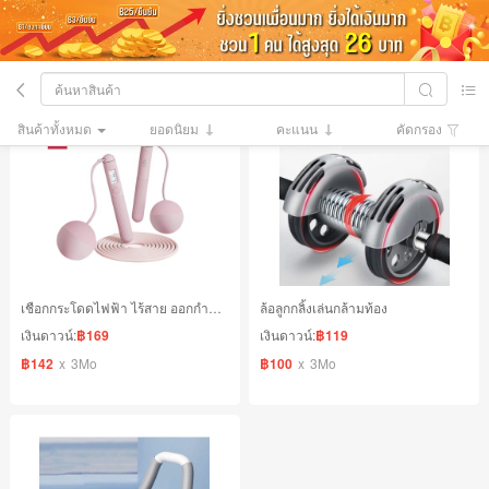
สินค้าทั้งหมด
ยอดนิยม
คะแนน
คัดกรอง
เชือกกระโดดไฟฟ้า ไร้สาย ออกกำลังกาย
ล้อลูกกลิ้งเล่นกล้ามท้อง
เงินดาวน์:
฿169
เงินดาวน์:
฿119
฿142
x
3Mo
฿100
x
3Mo