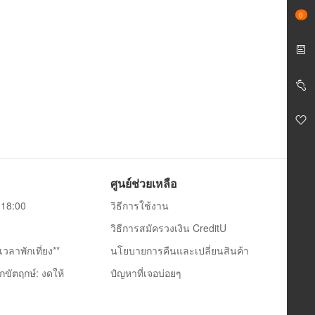
0
ศูนย์ช่วยเหลือ
0-18:00
วิธีการใช้งาน
วิธีการสมัครวงเงิน CreditU
วลาพักเที่ยง**
นโยบายการคืนและเปลี่ยนสินค้า
กขัตฤกษ์: งดให้
ปํญหาที่เจอบ่อยๆ