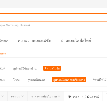
pple
Samsung
Huawei
จิตอล
ความงามและแฟชั่น
บ้านและไลฟ์สไตล์
แกร่ง
งหมด
อุปกรณ์ใช้นอกบ้าน
ฟิตเนสในร่ม
งหมด
โยคะ
อุปกรณ์ฟิตเนส
อุปกรณ์ฝึกความแข็งแกร่ง
กีฬาที่ใช้ไม
น
คะแนน
ราคาจากน้อยไปมาก
ราคา
เงินดาวน์