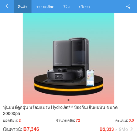
สินค้า
รายละเอียด
รีวิว
ปรึกษา
หุ่นยนต์ดูดฝุ่น พร้อมแปรง HydroJet™ ป้องกันเส้นผมพัน ขนาด
20000pa
ยอดนิยม:
2
จำนวนคลิก:
72
คะแนน:
0.0
฿7,346
เงินดาวน์:
฿2,333
× 9Mo