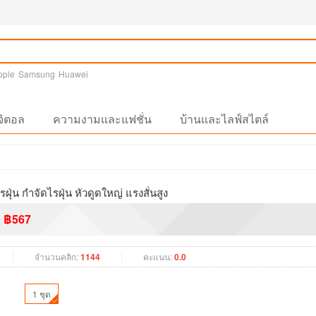
pple
Samsung
Huawei
จิตอล
ความงามและแฟชั่น
บ้านและไลฟ์สไตล์
รฝุ่น กำจัดไรฝุ่น หัวดูดใหญ่ แรงสั่นสูง
฿567
จำนวนคลิก:
1144
คะแนน:
0.0
1 ชุด