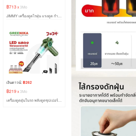
฿713
x
3Mo
JIMMY เครื่องดูดไรฝุ่น แรงดูด กำจัดไรฝุ่นด้วยแสง 99.99% Anti-mite Vacuum Cleaner
เงินดาวน์:
฿262
฿219
x
3Mo
เครื่องดูดฝุ่นในรถ พลังดูดซุปเปอร์ มาพร้อมจอแสดงผล LED