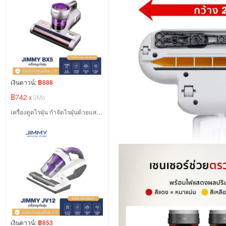
เงินดาวน์:
฿888
฿742
x
3Mo
เครื่องดูดไรฝุ่น กำจัดไรฝุ่นด้วยแสง JIMMY BX5 Anti-mite Vacuum Cleaner แรงดูด15KPa
เงินดาวน์:
฿853