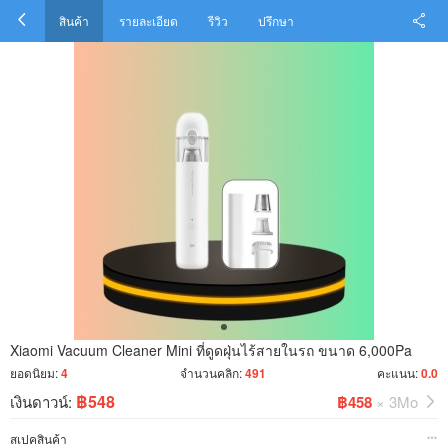
สินค้า
รายละเอียด
รีวิว
ปรึกษา
Xiaomi Vacuum Cleaner Mini ที่ดูดฝุ่นไร้สายในรถ ขนาด 6,000Pa
ยอดนิยม:
4
จำนวนคลิก:
491
คะแนน:
0.0
฿548
เงินดาวน์:
฿458
× 3Mo
สเปคสินค้า