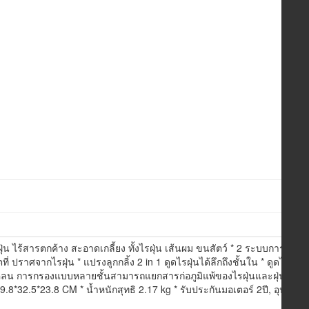
น ไร้สารตกค้าง สะอาดเกลี้ยง ทั้งไรฝุ่น เส้นผม ขนสัตว์ * 2 ระบบการ
ปราศจากไรฝุ่น * แปรงลูกกลิ้ง 2 in 1 ดูดไรฝุ่นได้ลึกถึงชั้นใน * ดูดได้ลึก
น การกรองแบบหลายชั้นสามารถแยกสารก่อภูมิแพ้ของไรฝุ่นและฝุ่น
.8*32.5*23.8 CM * น้ำหนักสุทธิ 2.17 kg * รับประกันมอเตอร์ 2ปี, อุปกรณ์