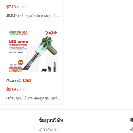
฿713
x
3Mo
JIMMY เครื่องดูดไรฝุ่น แรงดูด กำจัดไรฝุ่นด้วยแสง 99.99% Anti-mite Vacuum Cleaner
เงินดาวน์:
฿262
฿219
x
3Mo
เครื่องดูดฝุ่นในรถ พลังดูดซุปเปอร์ มาพร้อมจอแสดงผล LED
ข้อมูลบริษัท
ต
เกี่ยวกับเรา
ช