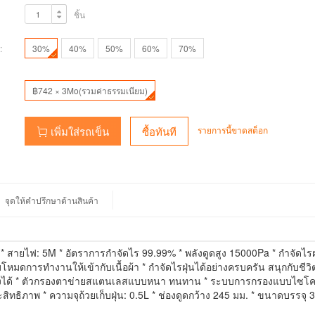
ชิ้น
:
30%
40%
50%
60%
70%
฿742 × 3Mo(รวมค่าธรรมเนียม)
รายการนี้ขาดสต็อก
เพิ่มใส่รถเข็น
ซื้อทันที
จุดให้คำปรึกษาด้านสินค้า
* สายไฟ: 5M * อัตราการกำจัดไร 99.99% * พลังดูดสูง 15000Pa * กำจัดไรฝุ่
ดการทำงานให้เข้ากับเนื้อผ้า * กำจัดไรฝุ่นได้อย่างครบครัน สนุกกับชีวิตที่ 
แรงได้ * ตัวกรองตาข่ายสแตนเลสแบบหนา ทนทาน * ระบบการกรองแบบไซโคล
ทธิภาพ * ความจุถ้วยเก็บฝุ่น: 0.5L * ช่องดูดกว้าง 245 มม. * ขนาดบรรจุ 39