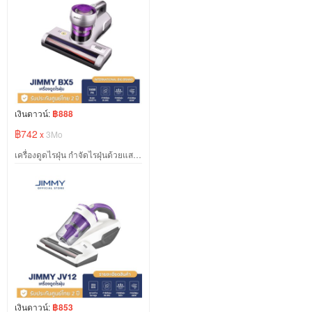
เงินดาวน์:
฿888
฿742
x
3Mo
เครื่องดูดไรฝุ่น กำจัดไรฝุ่นด้วยแสง JIMMY BX5 Anti-mite Vacuum Cleaner แรงดูด15KPa
เงินดาวน์:
฿853