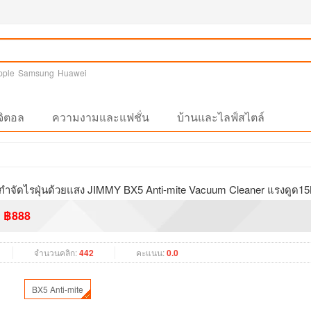
pple
Samsung
Huawei
จิตอล
ความงามและแฟชั่น
บ้านและไลฟ์สไตล์
่น กำจัดไรฝุ่นด้วยแสง JIMMY BX5 Anti-mite Vacuum Cleaner แรงดูด1
฿888
จำนวนคลิก:
442
คะแนน:
0.0
BX5 Anti-mite