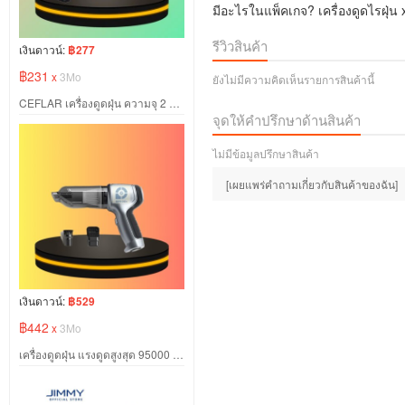
มีอะไรในแพ็คเกจ? เครื่องดูดไรฝุ่
รีวิวสินค้า
เงินดาวน์:
฿277
฿231
x
3Mo
ยังไม่มีความคิดเห็นรายการสินค้านี้
CEFLAR เครื่องดูดฝุ่น ความจุ 2 ลิตร แรงดูดสูง น้ำหนักเบา ใช้งานสะดวก
จุดให้คำปรึกษาด้านสินค้า
ไม่มีข้อมูลปรึกษาสินค้า
[เผยแพร่คำถามเกี่ยวกับสินค้าของฉัน]
เงินดาวน์:
฿529
฿442
x
3Mo
เครื่องดูดฝุ่น แรงดูดสูงสุด 95000 ปรับแรงได้ 2 ระดับ เป่า ดูด เติมลมได้ในเครื่องเดียว