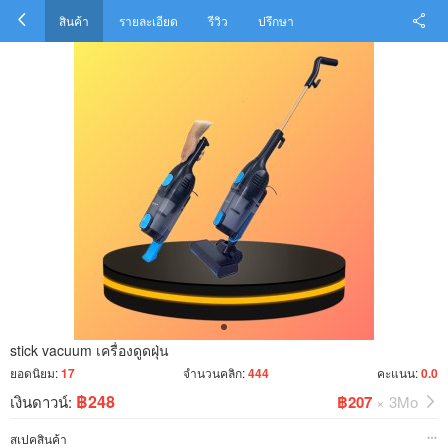
สินค้า
รายละเอียด
รีวิว
ปรึกษา
stick vacuum เครื่องดูดฝุ่น
ยอดนิยม:
17
จำนวนคลิก:
444
คะแนน:
0.0
฿248
เงินดาวน์:
฿207
× 3Mo
สเปคสินค้า