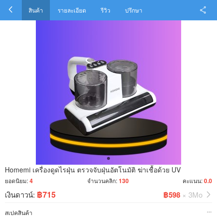
สินค้า
รายละเอียด
รีวิว
ปรึกษา
Homemi เครื่องดูดไรฝุ่น ตรวจจับฝุ่นอัตโนมัติ ฆ่าเชื้อด้วย UV
ยอดนิยม:
4
จำนวนคลิก:
130
คะแนน:
0.0
฿715
เงินดาวน์:
฿598
× 3Mo
สเปคสินค้า