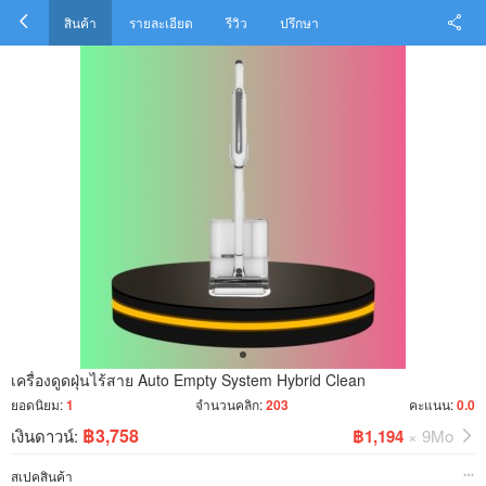
สินค้า
รายละเอียด
รีวิว
ปรึกษา
เครื่องดูดฝุ่นไร้สาย Auto Empty System Hybrid Clean
ยอดนิยม:
1
จำนวนคลิก:
203
คะแนน:
0.0
฿3,758
เงินดาวน์:
฿1,194
× 9Mo
สเปคสินค้า