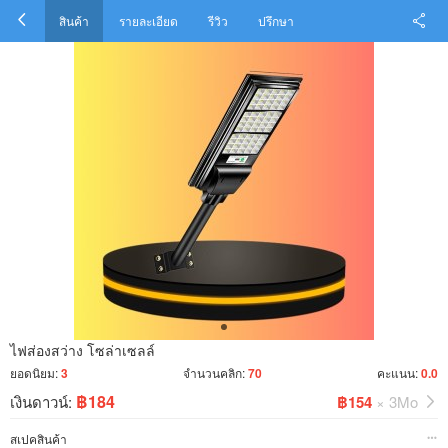
สินค้า
รายละเอียด
รีวิว
ปรึกษา
ไฟส่องสว่าง โซล่าเซลล์
ยอดนิยม:
3
จำนวนคลิก:
70
คะแนน:
0.0
฿184
เงินดาวน์:
฿154
× 3Mo
สเปคสินค้า