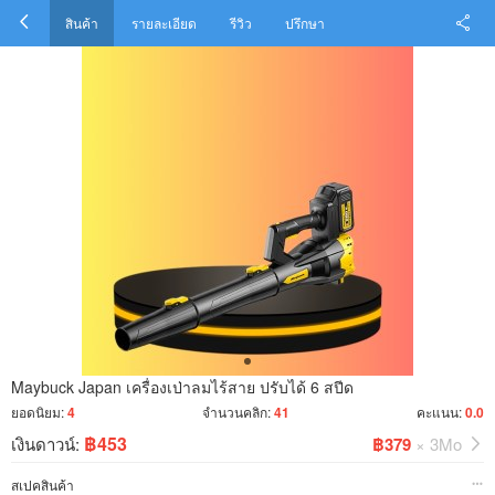
สินค้า
รายละเอียด
รีวิว
ปรึกษา
Maybuck Japan เครื่องเป่าลมไร้สาย ปรับได้ 6 สปีด
ยอดนิยม:
4
จำนวนคลิก:
41
คะแนน:
0.0
฿453
เงินดาวน์:
฿379
× 3Mo
สเปคสินค้า