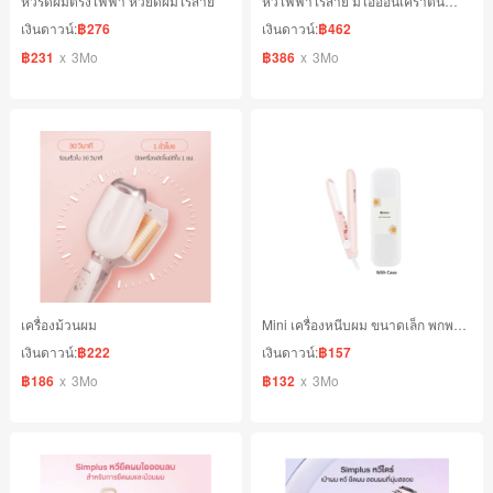
หวีรีดผมตรงไฟฟ้า หวียืดผมไร้สาย
หวีไฟฟ้าไร้สาย มีไอออนเคราตินบำรุงผม ร้อนเร็ว ซี่หวีเคลือบไม่ลวกมือ
เงินดาวน์:
฿276
เงินดาวน์:
฿462
฿231
x
3Mo
฿386
x
3Mo
เครื่องม้วนผม
Mini เครื่องหนีบผม ขนาดเล็ก พกพาสะดวก
เงินดาวน์:
฿222
เงินดาวน์:
฿157
฿186
x
3Mo
฿132
x
3Mo