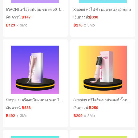
IWACHI เครื่องหนีบผม ขนาด 50 วัตต์ ร้อนเร็วภายใน 30 วินาที สีชมพู
Xiaomi หวีไฟฟ้า ผมตรง และม้วนผม
เงินดาวน์:
฿147
เงินดาวน์:
฿330
฿123
x
3Mo
฿276
x
3Mo
Simplus เครื่องหนีบผมตรง ระบบไอน้ำเย็น ปล่อยประจุลบ 80 ล้านหน่วย
Simplus หวีไดร์อเนกประสงค์ น้ำหนักเบา
เงินดาวน์:
฿588
เงินดาวน์:
฿250
฿492
x
3Mo
฿209
x
3Mo