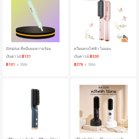
Simplus ที่หนีบผมความร้อน
หวีผมตรงไฟฟ้า ไอออน
เงินดาวน์:
฿121
เงินดาวน์:
฿330
฿101
x
3Mo
฿276
x
3Mo