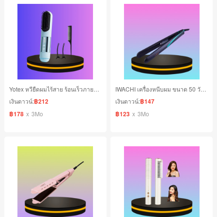
Yotex หวียืดผมไร้สาย ร้อนเร็วภายใน 10 วินาที มีหน้าจอแสดงผล สีฟ้า
IWACHI เครื่องหนีบผม ขนาด 50 วัตต์ ร้อนเร็วภายใน 30 วินาที สีดำ
เงินดาวน์:
฿212
เงินดาวน์:
฿147
฿178
x
3Mo
฿123
x
3Mo