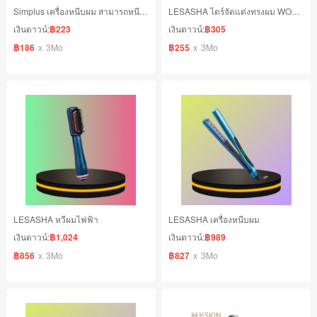
Simplus เครื่องหนีบผม สามารถหนีบตรงและม้วนได้ในเครื่องเดียว
LESASHA ไดร์จัดแต่งทรงผม WONDER 3IN1
เงินดาวน์:
฿223
เงินดาวน์:
฿305
฿186
x
3Mo
฿255
x
3Mo
LESASHA หวีผมไฟฟ้า
LESASHA เครื่องหนีบผม
เงินดาวน์:
฿1,024
เงินดาวน์:
฿989
฿856
x
3Mo
฿827
x
3Mo