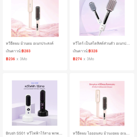
หวียืดผม ม้วนผม อเนกประสงค์
หวีไดร์ เป็นสไตลิสต์ส่วนตัว อเนกประสงค์ในขั้นตอนเดียว เป่าผม หวี ยืดผม ลอนผมที่นุ่มสลวย
เงินดาวน์:
฿283
เงินดาวน์:
฿328
฿236
x
3Mo
฿274
x
3Mo
Brush SS01 หวีไฟฟ้าไร้สาย พกพาสะดวก มีไอออนเคราตินบำรุงผม ร้อนเร็ว
หวียืดผม ไอออนลบ ม้วนงอผม อเนกประสงค์