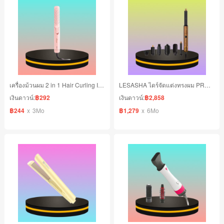
เครื่องม้วนผม 2 in 1 Hair Curling Iron
LESASHA ไดร์จัดแต่งทรงผม PROLUXE MULTI HYPERAIR
เงินดาวน์:
฿292
เงินดาวน์:
฿2,858
฿244
x
3Mo
฿1,279
x
6Mo