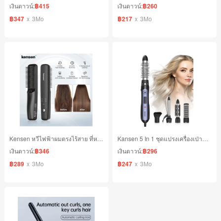
เงินดาวน์:
฿415
เงินดาวน์:
฿260
฿347
x
3Mo
฿217
x
3Mo
Kensen หวีไฟฟ้าผมตรงไร้สาย ที่หนีบผมไร้สาย ผมตรงผมหยิก 2ใน1ให้ความร้อนสม่ำเสมอและรวดเร็ว
Kansen 5 In 1 ชุดแปรงเครื่องเป่าผม แบบถอดได้
เงินดาวน์:
฿346
เงินดาวน์:
฿296
฿289
x
3Mo
฿247
x
3Mo