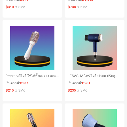
฿310
x
3Mo
฿738
x
6Mo
Prenta หวีไดร์ ใช้ได้ทั้งผมตรง และผมหยิก
LESASHA ไดร์ ไดร์เป่าผม ปรับอุณหภูมิได้ 6 ระดับ
เงินดาวน์:
฿257
เงินดาวน์:
฿281
฿215
x
3Mo
฿235
x
3Mo