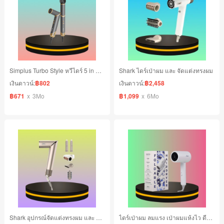
Simplus Turbo Style หวีไดร์ 5 in 1 มัลติฟังก์ชัน เป่าผมความเร็วลมสูง
Shark ไดร์เป่าผม และ จัดแต่งทรงผม
เงินดาวน์:
฿802
เงินดาวน์:
฿2,458
฿671
x
3Mo
฿1,099
x
6Mo
Shark อุปกรณ์จัดแต่งทรงผม และ ไดร์เป่าผม
ไดร์เป่าผม ลมแรง เป่าผมแห้งไว ดีไซน์พับเก็บได้