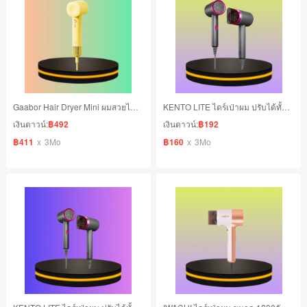
Gaabor Hair Dryer Mini ผมสวยได้ดั่งใจ มี 10 โหมดดูแลผม ลมแรงแห้งทันใจ สีเหลือง
KENTO LITE ไดร์เป่าผม ปรับได้ทั้งอุณหภูมิและความเร็วลม รุ่น ไอออนลบ 30 ล้าน ผมแห้งเร็ว
เงินดาวน์:
฿492
เงินดาวน์:
฿192
฿411
x
3Mo
฿160
x
3Mo