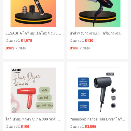
LESASHA ไดร์ หมุนอัตโนมัติ รุ่น 3 iN 1
หัวสำหรับกระจายผม เครื่องกระจายผม จัดแต่งทรงผม
เงินดาวน์:
฿1,078
เงินดาวน์:
฿130
฿902
x
3Mo
฿108
x
3Mo
ไดร์เป่าผม พกพา ขนาด 300 วัตต์ พับได้
Panasonic nanoe Hair Dryer ไดร์เป่าผม นาโนอี
เงินดาวน์:
฿106
เงินดาวน์:
฿3,865