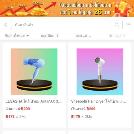
สินค้าทั้งหมด
ยอดนิยม
คะแนน
คัดกรอง
LESASHA ไดร์เป่าผม AIR MAX 3500 พับเก็บได้ ปรับความร้อนแรงลม 2 ระดับ สีฟ้า
Sheepola Hair Dryer ไดร์เป่าผม D165 1600 วัตต์ สีขาว
เงินดาวน์:
฿209
เงินดาวน์:
฿209
฿175
x
3Mo
฿175
x
3Mo