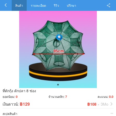
สินค้า
รายละเอียด
รีวิว
ปรึกษา
ที่ดักกุ้ง ดักปลา 8 ช่อง
ยอดนิยม:
0
จำนวนคลิก:
7
คะแนน:
0.0
฿129
เงินดาวน์:
฿108
× 3Mo
สเปคสินค้า