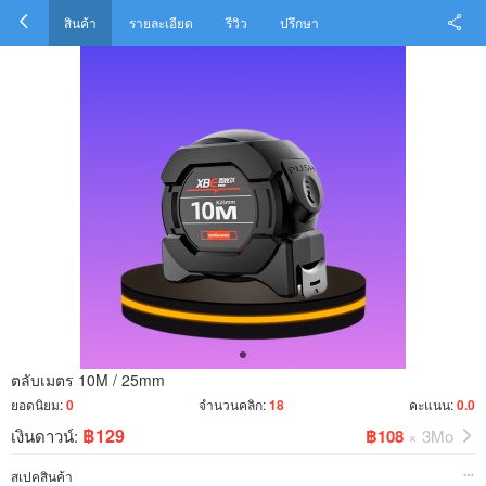
สินค้า
รายละเอียด
รีวิว
ปรึกษา
ตลับเมตร 10M / 25mm
ยอดนิยม:
0
จำนวนคลิก:
18
คะแนน:
0.0
฿129
เงินดาวน์:
฿108
× 3Mo
สเปคสินค้า