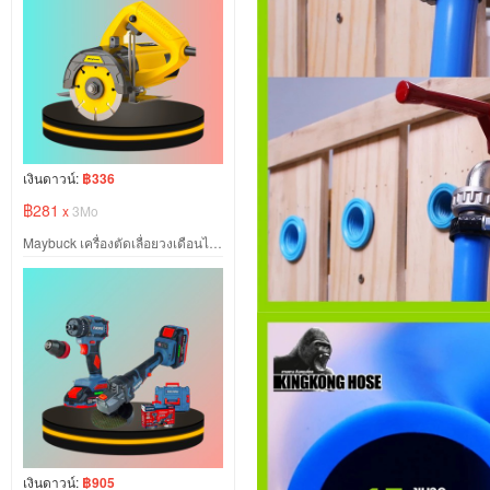
เงินดาวน์:
฿336
฿281
x
3Mo
Maybuck เครื่องตัดเลื่อยวงเดือนไฟฟ้า ขนาด 2300W
เงินดาวน์:
฿905