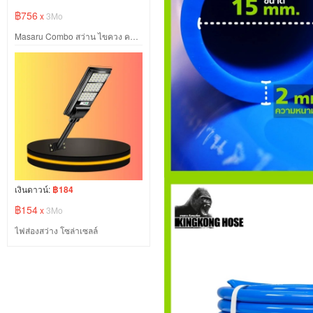
฿756
x
3Mo
Masaru Combo สว่าน ไขควง คลัช หินเจียร ไร้สาย
เงินดาวน์:
฿184
฿154
x
3Mo
ไฟส่องสว่าง โซล่าเซลล์