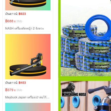
เงินดาวน์:
฿823
฿688
x
3Mo
NASH เครื่องตัดหญ้า 2 จังหวะ
เงินดาวน์:
฿453
฿379
x
3Mo
Maybuck Japan เครื่องเป่าลมไร้สาย ปรับได้ 6 สปีด