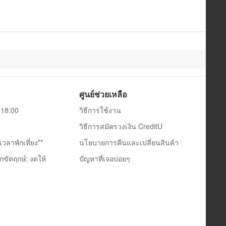
ศูนย์ช่วยเหลือ
0-18:00
วิธีการใช้งาน
วิธีการสมัครวงเงิน CreditU
วลาพักเที่ยง**
นโยบายการคืนและเปลี่ยนสินค้า
กขัตฤกษ์: งดให้
ปํญหาที่เจอบ่อยๆ