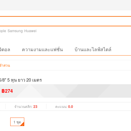
pple
Samsung
Huawei
จิตอล
ความงามและแฟชั่น
บ้านและไลฟ์สไตล์
ะจำสวน
8" 5 หุน ยาว 20 เมตร
฿274
จำนวนคลิก:
23
คะแนน:
0.0
1 ชุด