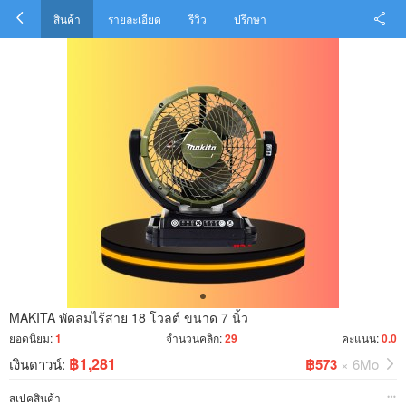
สินค้า
รายละเอียด
รีวิว
ปรึกษา
MAKITA พัดลมไร้สาย 18 โวลต์ ขนาด 7 นิ้ว
ยอดนิยม:
1
จำนวนคลิก:
29
คะแนน:
0.0
฿1,281
เงินดาวน์:
฿573
× 6Mo
สเปคสินค้า