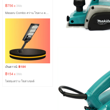
฿756
x
3Mo
Masaru Combo สว่าน ไขควง คลัช หินเจียร ไร้สาย
เงินดาวน์:
฿184
฿154
x
3Mo
ไฟส่องสว่าง โซล่าเซลล์