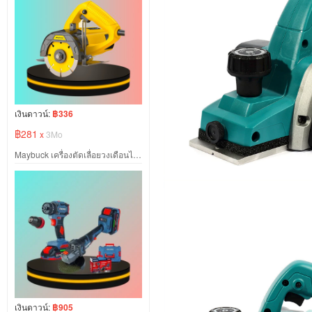
เงินดาวน์:
฿336
฿281
x
3Mo
Maybuck เครื่องตัดเลื่อยวงเดือนไฟฟ้า ขนาด 2300W
เงินดาวน์:
฿905