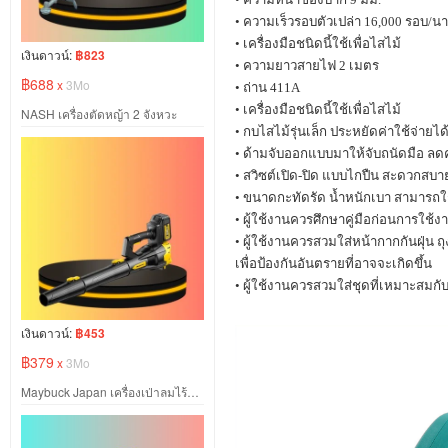
•
ความเร็วรอบตัวเปล่า
16,000
รอบ/นา
•
เครื่องมือชนิดนี้ใช้เพื่อไสไม้
เงินดาวน์:
฿823
•
ความยาวสายไฟ
2
เมตร
฿688
x
3Mo
•
ถ่าน
411A
•
เครื่องมือชนิดนี้ใช้เพื่อไสไม้
NASH เครื่องตัดหญ้า 2 จังหวะ
•
กบไสไม้รุ่นเล็ก ประหยัดค่าใช้จ่ายได
•
ด้ามจับออกแบบมาให้จับถนัดมือ ลด
•
สวิซต์เปิด-ปิด แบบไกปืน สะดวกสบ
•
ขนาดกะทัดรัด น้ำหนักเบา สามารถใช้
•
ผู้ใช้งานควรศึกษาคู่มือก่อนการใช้ง
•
ผู้ใช้งานควรสวมใส่หน้ากากกันฝุ่น ถ
เพื่อป้องกันอันตรายที่อาจจะเกิดขึ้น
•
ผู้ใช้งานควรสวมใส่ชุดที่เหมาะสมก
เงินดาวน์:
฿453
฿379
x
3Mo
Maybuck Japan เครื่องเป่าลมไร้สาย ปรับได้ 6 สปีด