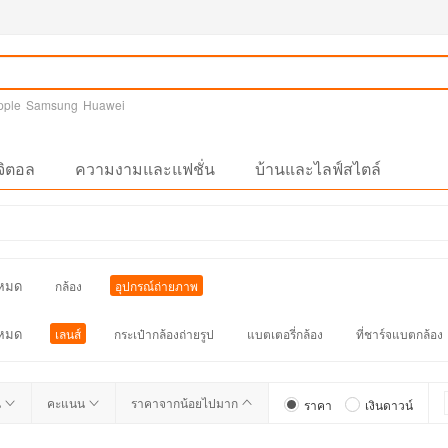
pple
Samsung
Huawei
จิตอล
ความงามและแฟชั่น
บ้านและไลฟ์สไตล์
งหมด
กล้อง
อุปกรณ์ถ่ายภาพ
งหมด
เลนส์
กระเป๋ากล้องถ่ายรูป
แบตเตอรี่กล้อง
ที่ชาร์จแบตกล้อง
น
คะแนน
ราคาจากน้อยไปมาก
ราคา
เงินดาวน์