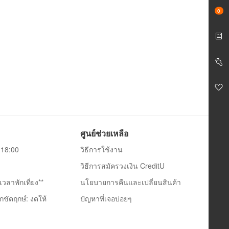
0
ศูนย์ช่วยเหลือ
0-18:00
วิธีการใช้งาน
วิธีการสมัครวงเงิน CreditU
วลาพักเที่ยง**
นโยบายการคืนและเปลี่ยนสินค้า
กขัตฤกษ์: งดให้
ปํญหาที่เจอบ่อยๆ