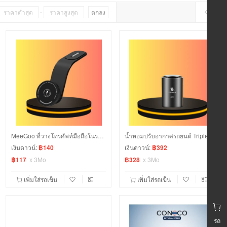
-
ตกลง
MeeGoo ที่วางโทรศัพท์มือถือในรถ ดัดโค้งงอได้ตามต้องการ มาพร้อมมที่ชาร์จแม่เหล็ก magsafe 15W
น้ำหอมปรับอากาศรถยนต์ Triple-Action Purification กำจัดกลิ่นได้ 94%
เงินดาวน์:
฿140
เงินดาวน์:
฿392
฿117
x
3Mo
฿328
x
3Mo
เพิ่มใส่รถเข็น
เพิ่มใส่รถเข็น
รถ