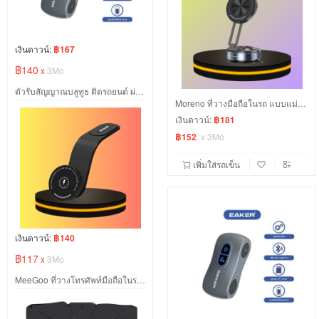
เงินดาวน์:
฿167
฿140
x
3Mo
ตัวรับสัญญาณบลูทูธ ติดรถยนต์ ผ่านช่อง AUX/TF
Moreno ที่วางมือถือในรถ แบบแม่เหล็ก
เงินดาวน์:
฿181
฿152
x
3Mo
เพิ่มใส่รถเข็น
เงินดาวน์:
฿140
฿117
x
3Mo
MeeGoo ที่วางโทรศัพท์มือถือในรถ ดัดโค้งงอได้ตามต้องการ มาพร้อมมที่ชาร์จแม่เหล็ก magsafe 15W