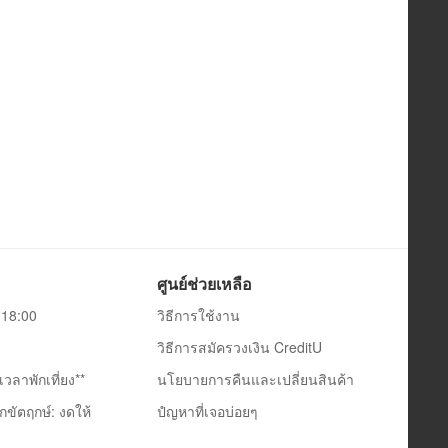
ศูนย์ช่วยเหลือ
0-18:00
วิธีการใช้งาน
วิธีการสมัครวงเงิน CreditU
วลาพักเที่ยง**
นโยบายการคืนและเปลี่ยนสินค้า
กขัตฤกษ์: งดให้
ปํญหาที่เจอบ่อยๆ