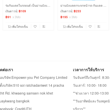
ร่มกันแดดในรถยนต์ เป็นม่านบังแดด สะท้อนแสงแดด UV ลดความร้อนภายในรถ
ม่านบังแดดกระจกหน้ารถ กันแดด กันร้อน ระบายความร้อน ม่านด้านในรถ
เงินดาวน์:
฿109
เงินดาวน์:
฿233
฿91
x
3Mo
฿195
x
3Mo
เพิ่มใส่รถเข็น
เพิ่มใส่รถเข็น
ิดต่อเรา
เวลาการให้บริการ
ื่อบริษัท:Empower-you Pet Company Limited
วันจันทร์ถึงวันศุกร์: 8:3
ี่ตั้งบริษัท:510 soi ratchadaniwet 14 pracha
วันเสาร์: 10:00- 18:00
thit Rd. khwaeng samsen nok khet
**ช่วงเวลา 12:00-13:00 เ
uaykwang bangkok
**วันอาทิตย์และวันหยุดนั
acebook: CreditUTH
บริการ**