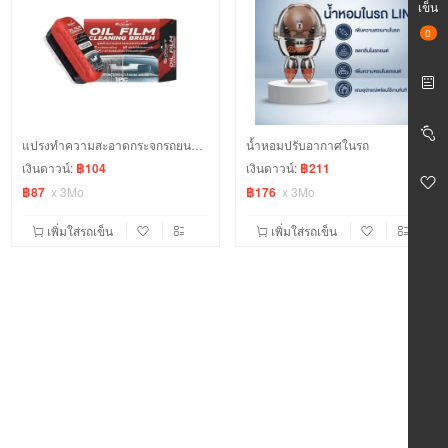
เข็น
0
แปรงทำความสะอาดกระจกรถยนต์ , น้ำยาเคลือบล้างกระจก
น้ำหอมปรับอากาศในรถ
เงินดาวน์:
฿104
เงินดาวน์:
฿211
฿87
x
3Mo
฿176
x
3Mo
เพิ่มใส่รถเข็น
เพิ่มใส่รถเข็น