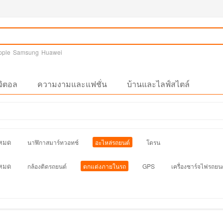
pple
Samsung
Huawei
จิตอล
ความงามและแฟชั่น
บ้านและไลฟ์สไตล์
งหมด
นาฬิกาสมาร์ทวอทช์
อะไหล่รถยนต์
โดรน
งหมด
กล้องติดรถยนต์
ตกแต่งภายในรถ
GPS
เครื่องชาร์จไฟรถยน