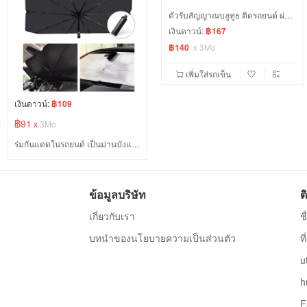
ตัวรับสัญญาณบลูทูธ ติดรถยนต์ ผ่านช่อง AUX/TF
เงินดาวน์:
฿167
฿140
x
3Mo
เพิ่มใส่รถเข็น
เงินดาวน์:
฿109
฿91
x
3Mo
ร่มกันแดดในรถยนต์ เป็นม่านบังแดด สะท้อนแสงแดด UV ลดความร้อนภายในรถ
ข้อมูลบริษัท
ต
เกี่ยวกับเรา
ช
บทนำของนโยบายความเป็นส่วนตัว
ท
u
h
F