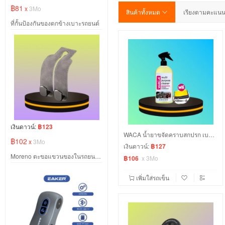
฿81
x
3Mo
สินค้าทั้งหมด
เรียงตามคะแน
ที่กั้นป้องกันของตกข้างเบาะรถยนต์
เงินดาวน์:
฿123
WACA น้ำยาขจัดคราบสกปรก เบาะหนัง ไวนิล พรม คอนโซลรถ ฯลฯ ขนาด 500 ml.
฿102
x
3Mo
เงินดาวน์:
฿127
Moreno ตะขอแขวนของในรถยนต์ สีเทา
฿106
x
3Mo
เพิ่มใส่รถเข็น