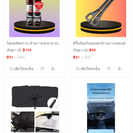
โฟมขจัดคราบ ทำความสะอาด รถยนต์ คราบ ห้องครัว รองเท้า เบาะผ้า เบาะหนัง
ที่กั้นป้องกันของตกข้างเบาะรถยนต์
เงินดาวน์:
฿109
เงินดาวน์:
฿98
฿91
x
3Mo
฿81
x
3Mo
เพิ่มใส่รถเข็น
เพิ่มใส่รถเข็น