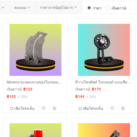
น
คะแนน
ราคาจากน้อยไปมาก
ราคา
เงินดาวน์
Moreno ตะขอแขวนของในรถยนต์ สีเทา
ที่วางโทรศัพท์ ในรถยนต์ แบบเสียบช่องแอร์
เงินดาวน์:
฿123
เงินดาวน์:
฿173
฿102
x
3Mo
฿144
x
3Mo
เพิ่มใส่รถเข็น
เพิ่มใส่รถเข็น