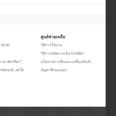
ศูนย์ช่วยเหลือ
0-18:00
วิธีการใช้งาน
วิธีการสมัครวงเงิน CreditU
วลาพักเที่ยง**
นโยบายการคืนและเปลี่ยนสินค้า
กขัตฤกษ์: งดให้
ปํญหาที่เจอบ่อยๆ