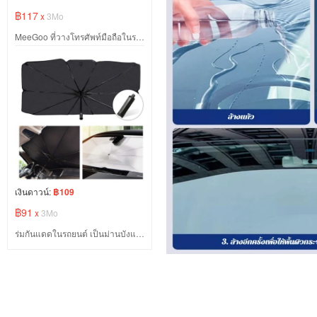
฿117
x
3Mo
MeeGoo ที่วางโทรศัพท์มือถือในรถ ดัดโค้งงอได้ตามต้องการ มาพร้อมมที่ชาร์จแม่เหล็ก magsafe 15W
เงินดาวน์:
฿109
฿91
x
3Mo
ร่มกันแดดในรถยนต์ เป็นม่านบังแดด สะท้อนแสงแดด UV ลดความร้อนภายในรถ