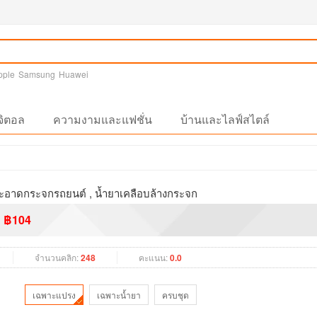
pple
Samsung
Huawei
จิตอล
ความงามและแฟชั่น
บ้านและไลฟ์สไตล์
อาดกระจกรถยนต์ , น้ำยาเคลือบล้างกระจก
฿104
จำนวนคลิก:
248
คะแนน:
0.0
เฉพาะแปรง
เฉพาะน้ำยา
ครบชุด