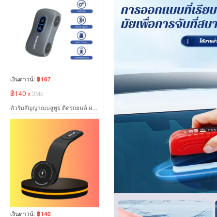
เงินดาวน์:
฿167
฿140
x
3Mo
ตัวรับสัญญาณบลูทูธ ติดรถยนต์ ผ่านช่อง AUX/TF
เงินดาวน์:
฿140