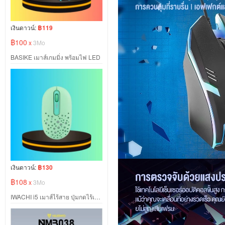
เงินดาวน์:
฿119
฿100
x
3Mo
BASIKE เมาส์เกมมิ่ง พร้อมไฟ LED
เงินดาวน์:
฿130
฿108
x
3Mo
IWACHI i5 เมาส์ไร้สาย ปุ่มกดไร้เสียง สีเขียว ลายกลม