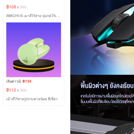
฿108
x
3Mo
IWACHI i5 เมาส์ไร้สาย ปุ่มกดไร้เสียง สีชมพู
เงินดาวน์:
฿134
฿112
x
3Mo
เม้าส์ไร้สายรูปกระต่ายน้อย สีเขียว