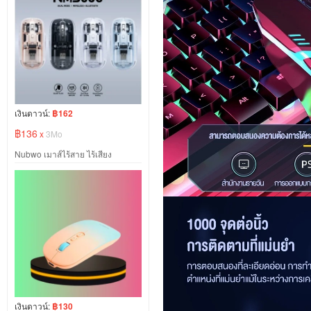
เงินดาวน์:
฿162
฿136
x
3Mo
Nubwo เมาส์ไร้สาย ไร้เสียง
เงินดาวน์:
฿130