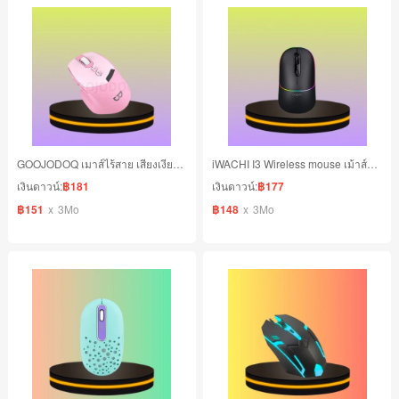
GOOJODOQ เมาส์ไร้สาย เสียงเงียบ ปรับความแม่นยำได้ 4 ระดับ สีชมพู
iWACHI I3 Wireless mouse เม้าส์ไร้สาย แบตเตอรี่ในตัว 650 mAh
เงินดาวน์:
฿181
เงินดาวน์:
฿177
฿151
x
3Mo
฿148
x
3Mo