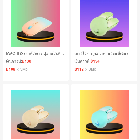
IWACHI i5 เมาส์ไร้สาย ปุ่มกดไร้เสียง สีชมพู
เม้าส์ไร้สายรูปกระต่ายน้อย สีเขียว
เงินดาวน์:
฿130
เงินดาวน์:
฿134
฿108
x
3Mo
฿112
x
3Mo