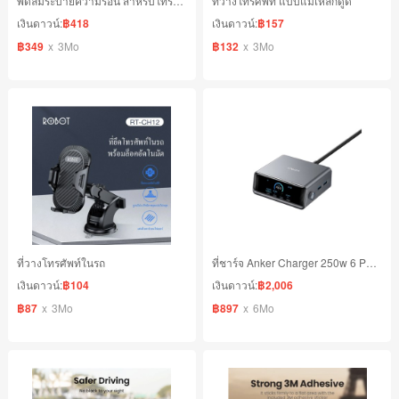
พัดลมระบายความร้อน สำหรับโทรศัพท์มือถือ
ที่วางโทรศัพท์ แบบแม่เหล็กดูด
เงินดาวน์:
฿418
เงินดาวน์:
฿157
฿349
x
3Mo
฿132
x
3Mo
ที่วางโทรศัพท์ในรถ
ที่ชาร์จ Anker Charger 250w 6 Ports
เงินดาวน์:
฿104
เงินดาวน์:
฿2,006
฿87
x
3Mo
฿897
x
6Mo