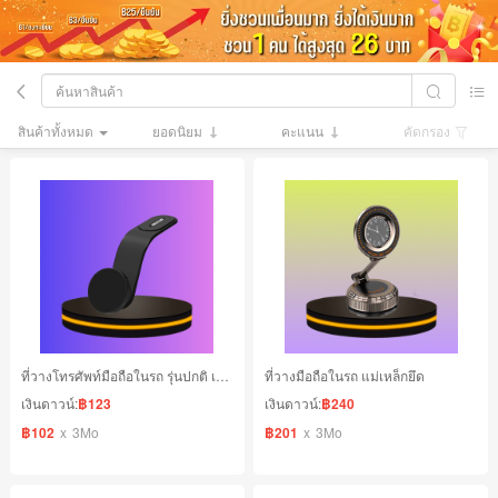
สินค้าทั้งหมด
ยอดนิยม
คะแนน
คัดกรอง
ที่วางโทรศัพท์มือถือในรถ รุ่นปกติ เฉพาะ Macsafe
ที่วางมือถือในรถ แม่เหล็กยึด
เงินดาวน์:
฿123
เงินดาวน์:
฿240
฿102
x
3Mo
฿201
x
3Mo