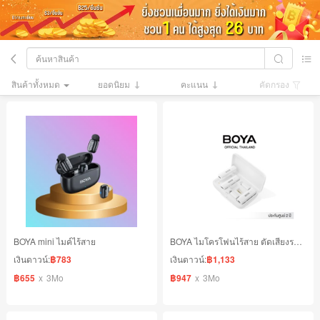
สินค้าทั้งหมด
ยอดนิยม
คะแนน
คัดกรอง
BOYA mini ไมค์ไร้สาย
BOYA ไมโครโฟนไร้สาย ตัดเสียงรบกวน
เงินดาวน์:
฿783
เงินดาวน์:
฿1,133
฿655
x
3Mo
฿947
x
3Mo