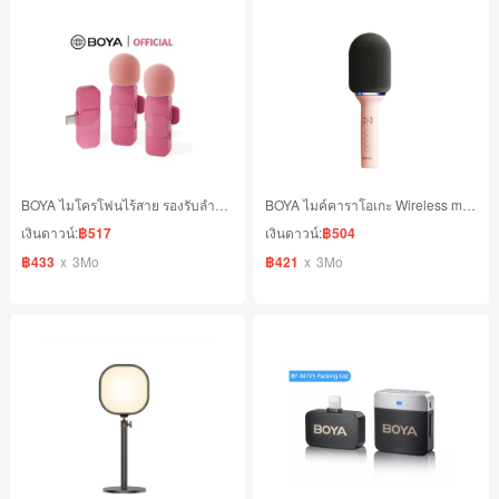
BOYA ไมโครโฟนไร้สาย รองรับลําโพงสมาร์ทโฟน ลดเสียงรบกวน
BOYA ไมค์คาราโอเกะ Wireless microphone Bluetooth
เงินดาวน์:
฿517
เงินดาวน์:
฿504
฿433
x
3Mo
฿421
x
3Mo