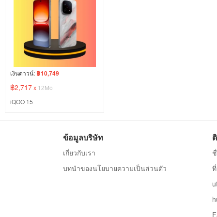
เงินดาวน์:
฿10,749
฿2,717
x
12Mo
iQOO 15
ข้อมูลบริษัท
ต
เกี่ยวกับเรา
ช
บทนำของนโยบายความเป็นส่วนตัว
ท
u
h
F