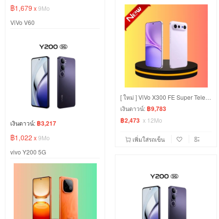
฿1,679
x
9Mo
ViVo V60
[ ใหม่ ] ViVo X300 FE Super Telephoto 50MP วิดีโอระดับโปร 4K 60fps แบต 6500mAh สีม่วง
เงินดาวน์:
฿9,783
฿2,473
x
12Mo
เงินดาวน์:
฿3,217
฿1,022
x
9Mo
เพิ่มใส่รถเข็น
vivo Y200 5G