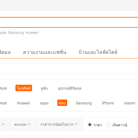
pple
Samsung
Huawei
จิตอล
ความงามและแฟชั่น
บ้านและไลฟ์สไตล์
งหมด
โทรศัพท์
หูฟัง
อุปกรณ์ดิจิตอล
งหมด
Huawei
oppo
vivo
Samsung
iPhone
xiaomi
น
คะแนน
ราคาจากน้อยไปมาก
ราคา
เงินดาวน์