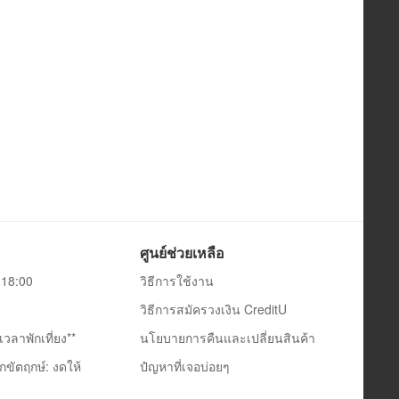
ศูนย์ช่วยเหลือ
0-18:00
วิธีการใช้งาน
วิธีการสมัครวงเงิน CreditU
วลาพักเที่ยง**
นโยบายการคืนและเปลี่ยนสินค้า
กขัตฤกษ์: งดให้
ปํญหาที่เจอบ่อยๆ