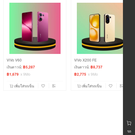
ViVo V60
ViVo X200 FE
เงินดาวน์:
฿5,287
เงินดาวน์:
฿8,737
฿1,679
x
9Mo
฿2,775
x
9Mo
เพิ่มใส่รถเข็น
เพิ่มใส่รถเข็น
รถ