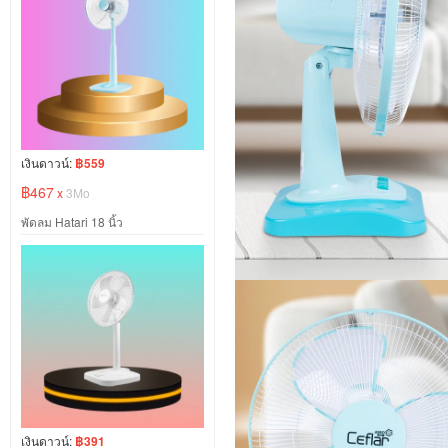
เงินดาวน์:
฿559
฿467
x
3Mo
พัดลม Hatari 18 นิ้ว
เงินดาวน์:
฿391