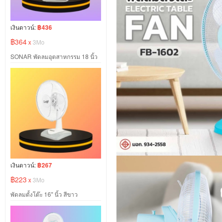
เงินดาวน์:
฿436
฿364
x
3Mo
SONAR พัดลมอุตสาหกรรม 18 นิ้ว
เงินดาวน์:
฿267
฿223
x
3Mo
พัดลมตั้งโต๊ะ 16" นิ้ว สีขาว