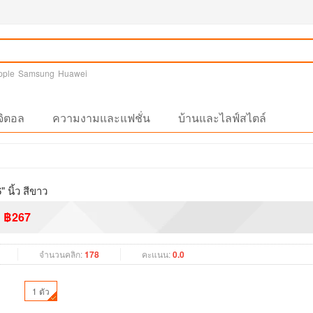
pple
Samsung
Huawei
จิตอล
ความงามและแฟชั่น
บ้านและไลฟ์สไตล์
" นิ้ว สีขาว
฿267
จำนวนคลิก:
178
คะแนน:
0.0
1 ตัว