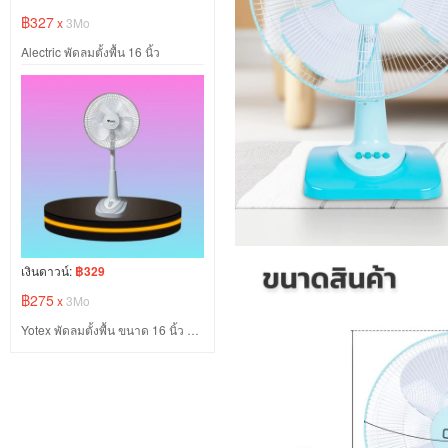
฿327
x
3Mo
Alectric พัดลมตั้งพื้น 16 นิ้ว
เงินดาวน์:
฿329
฿275
x
3Mo
Yotex พัดลมตั้งพื้น ขนาด 16 นิ้ว สีเทา