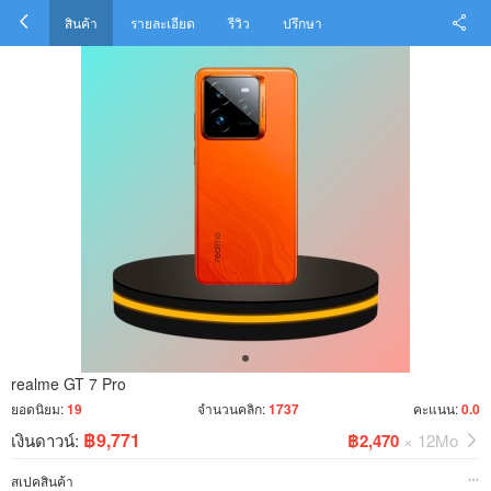
สินค้า
รายละเอียด
รีวิว
ปรึกษา
realme GT 7 Pro
ยอดนิยม:
19
จำนวนคลิก:
1737
คะแนน:
0.0
฿9,771
เงินดาวน์:
฿2,470
× 12Mo
สเปคสินค้า