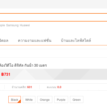
pple
Samsung
Huawei
จิตอล
ความงามและแฟชั่น
บ้านและไลฟ์สไตล์
องวิดีโอ ดิจิทัล กันน้ํา 30 เมตร
฿731
จำนวนคลิก:
601
คะแนน:
0.0
Black
White
Orange
Purple
Green