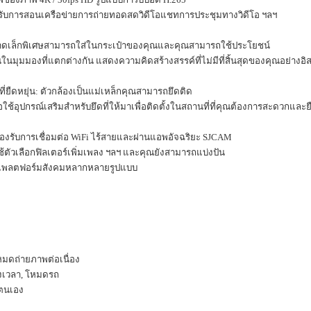
รับการสอนเครือข่ายการถ่ายทอดสดวิดีโอแชทการประชุมทางวิดีโอ ฯลฯ
เล็กพิเศษสามารถใส่ในกระเป๋าของคุณและคุณสามารถใช้ประโยชน์
นในมุมมองที่แตกต่างกัน แสดงความคิดสร้างสรรค์ที่ไม่มีที่สิ้นสุดของคุณอย่างอิ
ที่ยืดหยุ่น: ตัวกล้องเป็นแม่เหล็กคุณสามารถยึดติด
รือใช้อุปกรณ์เสริมสำหรับยึดที่ให้มาเพื่อติดตั้งในสถานที่ที่คุณต้องการสะดวกและ
งรับการเชื่อมต่อ
WiFi
ไร้สายและผ่านแอพอัจฉริยะ
SJCAM
ตัวเลือกฟิลเตอร์เพิ่มเพลง ฯลฯ และคุณยังสามารถแบ่งปัน
 แพลตฟอร์มสังคมหลากหลายรูปแบบ
มดถ่ายภาพต่อเนื่อง
งเวลา
,
โหมดรถ
ยตนเอง