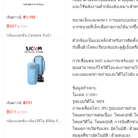
และใช้พลังงานต่ำกล้องยังเหมาะสำห
เงินดาวน์:
฿1,192
ขนาดเล็กและพกพา: การออกแบบขนาด
฿997
x
3Mo
จากขนาดที่เล็กเพื่อถ่ายภาพได้มากขึ้
กล้องแอคชั่น Camera กันน้ํา
ตัวกล้องเป็นแม่เหล็กสำหรับการติดตั้ง
กับพื้นผิวโลหะเรียบเช่นประตูตู้เย็นห
การเชื่อมต่อ
WiFi
และการแชร์แอป: รอ
คุณสามารถแก้ไขวิดีโอและภาพถ่ายใช้
และเผยแพร่ภาพถ่ายและวิดีโอไปยัง
ข้อมูลจำเพาะ:
โมเดล:
C100+
รูปแบบวิดีโอ:
MP4
เงินดาวน์:
฿731
ภาพเคลื่อนไหว:
JPG
รูปแบบภาพถ่าย:
฿611
x
3Mo
โหมดถ่ายภาพต่อเนื่อง: โหมดปกติ
,
โห
กล้องแอคชั่น กล้องวิดีโอ ดิจิทัล กันน้ํา 30 เมตร
โหมดวิดีโอ: โหมดปกติ
,
การบันทึกช่ว
โหมดการเปิดรับแสง: อัตโนมัติ / ด้ว
สมดุลสีขาวอัตโนมัติ / ด้วยตนเอง