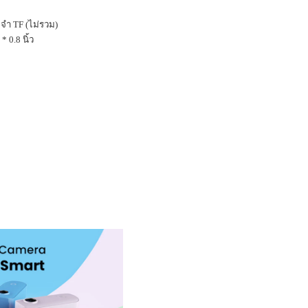
มจำ
TF (
ไม่รวม)
 * 0.8
นิ้ว