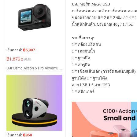
Usb:
พอร์ต
Micro USB
การ์ดหน่วยความจำ: การ์ดหน่วยควา
ขนาดรายการ:
6 * 2.6 * 2
ซม. /
2.4 * 1
น้ำหนักสินค้า: ประมาณ
40g / 1.4 oz
รายชื่อบรรจุ:
1 *
กล้องแอ็คชั่น
เงินดาวน์:
฿5,907
1 *
เคสกันน้ำ
฿1,876
1 *
ฐานยึด
x
9Mo
1 *
สกรูยึด
DJI Osmo Action 5 Pro Adventure Combo
1 *
เชือกเส้นเล็ก (การจัดส่งแบบสุ่มสี)
ฐานโค้ง
1 *
ฐานโค้ง
สาย
USB 1 *
สาย
USB
1 *
สติกเกอร์
เงินดาวน์:
฿958