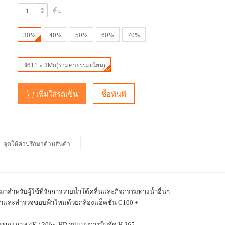
ชิ้น
:
30%
40%
50%
60%
70%
฿611 × 3Mo(รวมค่าธรรมเนียม)
เพิ่มใส่รถเข็น
ซื้อทันที
จุดให้คำปรึกษาด้านสินค้า
สำหรับผู้ใช้ที่รักการว่ายน้ำโต้คลื่นและกิจกรรมทางน้ำอื่นๆ
นน้ำและสำรวจขอบฟ้าใหม่ด้วยกล้องแอ็คชั่น
C100 +
ณภาพของภาพ
4K / 30fps HD
รูปแบบการบีบอัด
H.265