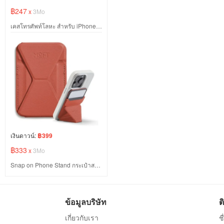
฿247
x
3Mo
เคสโทรศัพท์โลหะ สำหรับ iPhone 17 Pro Max กันกระแทก 360°
เงินดาวน์:
฿399
฿333
x
3Mo
Snap on Phone Stand กระเป๋าสตางค์ Mag safe Wallet
ข้อมูลบริษัท
ต
เกี่ยวกับเรา
ช