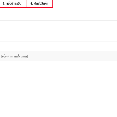
[เช็คคำถามทั้งหมด]