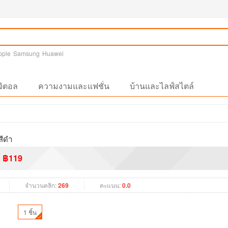
pple
Samsung
Huawei
จิตอล
ความงามและแฟชั่น
บ้านและไลฟ์สไตล์
สีดำ
฿119
จำนวนคลิก:
269
คะแนน:
0.0
1 ชิ้น