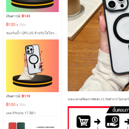
เงินดาวน์:
฿143
฿120
x
3Mo
ซองกันน้ำ QPLUS สำหรับใส่โทรศัพท์
เงินดาวน์:
฿119
ระยะเวลาเตรียมการจัดส่ง 2-3 วันทำการ ไม่รวมวั
฿100
x
3Mo
เคส iPhone 17 สีดำ