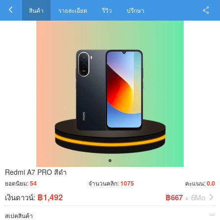
สินค้า
รายละเอียด
รีวิว
ปรึกษา
Redmi A7 PRO สีดำ
ยอดนิยม:
54
จำนวนคลิก:
1075
คะแนน:
0.0
฿1,492
เงินดาวน์:
฿667
× 6Mo
สเปคสินค้า