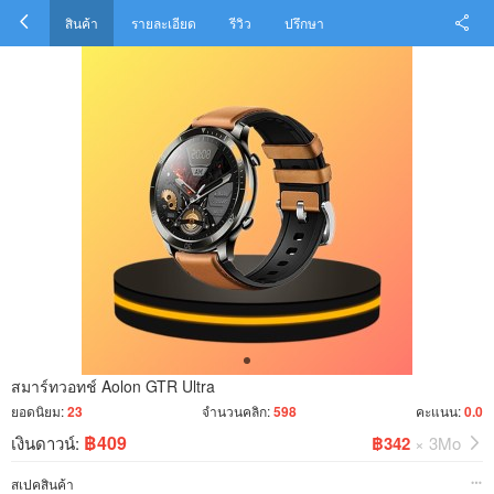
สินค้า
รายละเอียด
รีวิว
ปรึกษา
สมาร์ทวอทช์ Aolon GTR Ultra
ยอดนิยม:
23
จำนวนคลิก:
598
คะแนน:
0.0
฿409
เงินดาวน์:
฿342
× 3Mo
สเปคสินค้า