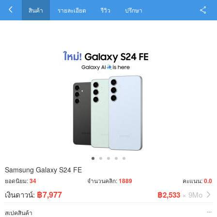
สินค้า
รายละเอียด
รีวิว
ปรึกษา
Samsung Galaxy S24 FE
ยอดนิยม:
34
จำนวนคลิก:
1889
คะแนน:
0.0
฿7,977
เงินดาวน์:
฿2,533
× 9Mo
สเปคสินค้า