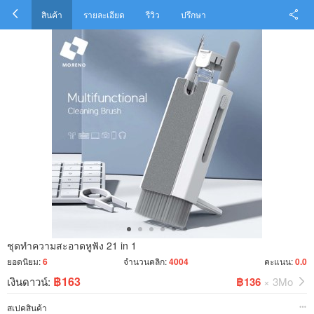
สินค้า
รายละเอียด
รีวิว
ปรึกษา
ชุดทำความสะอาดหูฟัง 21 in 1
ยอดนิยม:
6
จำนวนคลิก:
4004
คะแนน:
0.0
฿163
เงินดาวน์:
฿136
× 3Mo
สเปคสินค้า