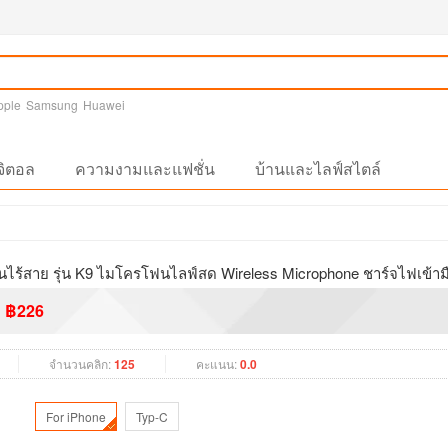
pple
Samsung
Huawei
จิตอล
ความงามและแฟชั่น
บ้านและไลฟ์สไตล์
ไร้สาย รุ่น K9 ไมโครโฟนไลฟ์สด Wireless Microphone ชาร์จไฟเข้ามื
฿226
จำนวนคลิก:
125
คะแนน:
0.0
For iPhone
Typ-C