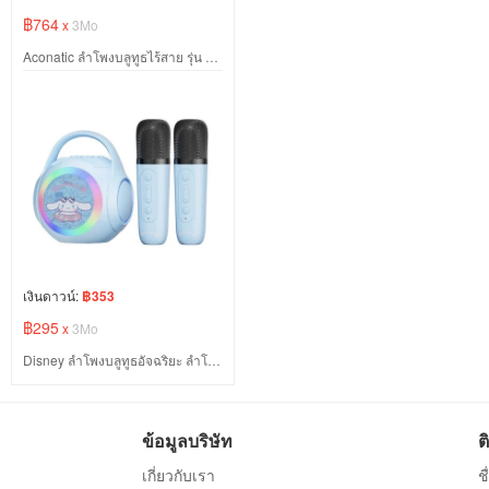
฿764
x
3Mo
Aconatic ลำโพงบลูทูธไร้สาย รุ่น AN-BT1200
เงินดาวน์:
฿353
฿295
x
3Mo
Disney ลําโพงบลูทูธอัจฉริยะ ลําโพงไร้สายพร้อมไมค์
ข้อมูลบริษัท
ต
เกี่ยวกับเรา
ช