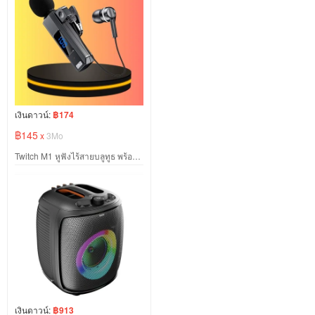
เงินดาวน์:
฿174
฿145
x
3Mo
Twitch M1 หูฟังไร้สายบลูทูธ พร้อมไมโครโฟน
เงินดาวน์:
฿913