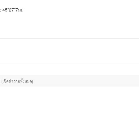
: 45*27*7มม
[เช็คคำถามทั้งหมด]