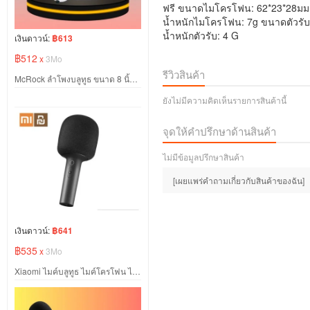
ฟรี ขนาดไมโครโฟน: 62*23*28มม
น้ำหนักไมโครโฟน: 7g ขนาดตัวรับ
น้ำหนักตัวรับ: 4 G
เงินดาวน์:
฿613
฿512
x
3Mo
รีวิวสินค้า
McRock ลำโพงบลูทูธ ขนาด 8 นิ้ว พร้อมไมโครโฟนไร้สาย
ยังไม่มีความคิดเห็นรายการสินค้านี้
จุดให้คำปรึกษาด้านสินค้า
ไม่มีข้อมูลปรึกษาสินค้า
[เผยแพร่คำถามเกี่ยวกับสินค้าของฉัน]
เงินดาวน์:
฿641
฿535
x
3Mo
Xiaomi ไมค์บลูทูธ ไมค์โครโฟน ไมค์คาราโอเกะ มีเอฟเฟกต์เสียง 9 แบบ มีชิป DPS ในตัว