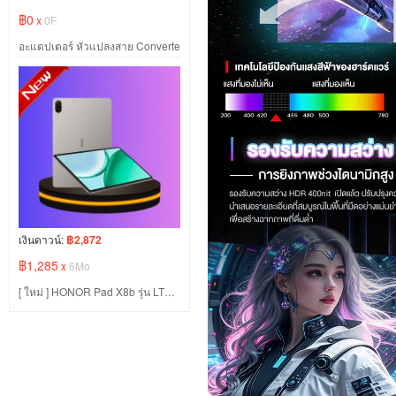
฿0
x
0F
อะแดปเตอร์ หัวแปลงสาย Converte
เงินดาวน์:
฿2,872
฿1,285
x
6Mo
[ ใหม่ ] HONOR Pad X8b รุ่น LTE หน้าจอ 11" นิ้ว 90Hz LCD