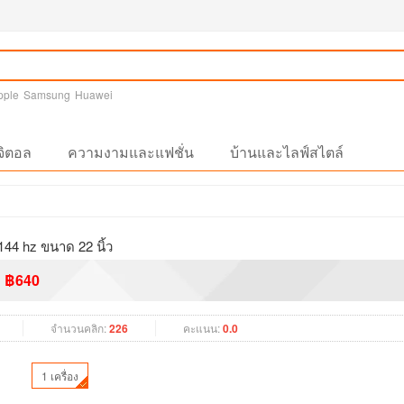
pple
Samsung
Huawei
จิตอล
ความงามและแฟชั่น
บ้านและไลฟ์สไตล์
144 hz ขนาด 22 นิ้ว
฿640
จำนวนคลิก:
226
คะแนน:
0.0
1 เครื่อง