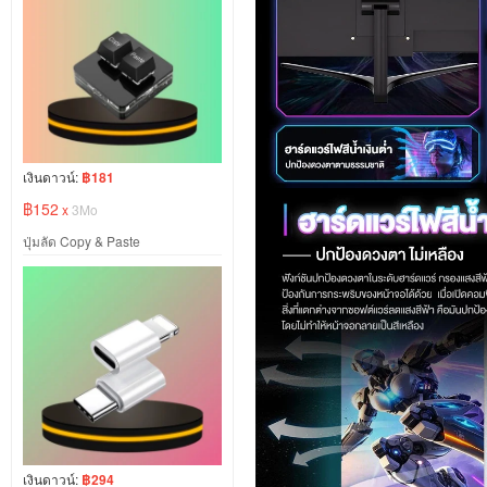
เงินดาวน์:
฿181
฿152
x
3Mo
ปุ่มลัด Copy & Paste
เงินดาวน์:
฿294