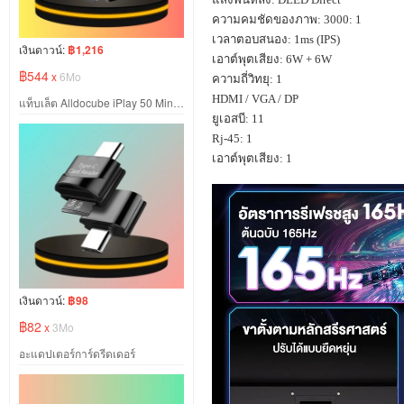
ความคมชัดของภาพ:
3000: 1
เวลาตอบสนอง:
1ms (IPS)
เงินดาวน์:
฿1,216
เอาต์พุตเสียง:
6W + 6W
฿544
x
6Mo
ความถี่วิทยุ:
1
HDMI / VGA / DP
แท็บเล็ต Alldocube iPlay 50 Mini LTE
ยูเอสบี:
11
Rj-45: 1
เอาต์พุตเสียง:
1
เงินดาวน์:
฿98
฿82
x
3Mo
อะแดปเตอร์การ์ดรีดเดอร์