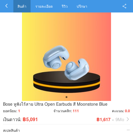
สินค้า
รายละเอียด
รีวิว
ปรึกษา
Bose หูฟังไร้สาย Ultra Open Earbuds สี Moonstone Blue
ยอดนิยม:
1
จำนวนคลิก:
111
คะแนน:
0.0
฿5,091
เงินดาวน์:
฿1,617
× 9Mo
สเปคสินค้า