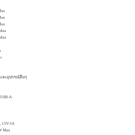
 Max
 Max
 Max
 Max
 Max
s
5c
และอุปกรณ์อื่นๆ
x USB-A
 , 15V-3A
0W Max