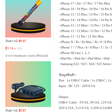
- iPhone 17 / Air / 17 Pro / 17 Pro Max
- iPhone 16 / 16 Plus / 16 Pro / 16 Pro
- iPhone 15 / 15 Plus / 15 Pro / 15 Pro
- iPhone 14 / 14 Plus / 14 Pro / 14 Pro
- iPhone 13 / 13 Mini / 13 Pro / 13 Pro
- iPhone 12 / 12 Mini / 12 Pro / 12 Pro
- iPhone 11 / 11 Pro / 11 Pro Max
เงินดาวน์:
฿137
- iPhone X / Xs / Xs Max / Xr / 8 / 8 Plu
฿114
- iPhone 7 / 7 Plus / 6 / 6 Plus / 5 / 5s / 
x
3Mo
- iPhone SE Gen 1, 2, 3
ปากกาทดสอบความหนาสีรถยนต์
- iPad Pro / iPad Air / iPad Mini / iPad
- Samsung S22 / S23 / S24 / S25 Series
ข้อมูลสินค้า
Port : 1x USB-C Cable / 1x USB-C / 1
Input : DC 12V - 24V-9.5A
Output :
USB-C Cable : 5V-3A , 9V-3A , 12V-3A
20V-3.25A , 5-11V-5A , 5-20V-4.5A 9
เงินดาวน์:
฿157