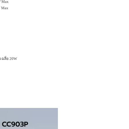
W Max
W Max
เฉลี่ย
20W