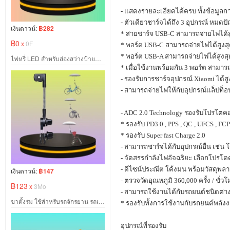
-
แสดงรายละเอียดได้ครบ ทั้งข้อมูล
-
ตัวเดียวชาร์จได้ถึง
3
อุปกรณ์ หมดปั
เงินดาวน์:
฿282
*
สายชาร์จ
USB-C
สามารถจ่ายไฟได้สู
฿0
x
0F
*
พอร์ต
USB-C
สามารถจ่ายไฟได้สูงสุ
*
พอร์ต
USB-A
สามารถจ่ายไฟได้สูงสุด
ไฟหรี่ LED สำหรับส่องสว่างป้ายทะเบียนรถ
*
เมื่อใช้งานพร้อมกัน
3
พอร์ต สามารถ
-
รองรับการชาร์จอุปกรณ์
Xiaomi
ได้ส
-
สามารถจ่ายไฟให้กับอุปกรณ์แล็ปท็อป
- ADC 2.0 Technology
รองรับโปรโตคอ
*
รองรับ
PD3.0 , PPS , QC , UFCS , FC
*
รองรับ
Super fast Charge 2.0
-
สามารถชาร์จได้กับอุปกรณ์อื่น เช่น 
-
จัดสรรกำลังไฟอัจฉริยะ เลือกโปรโ
-
ดีไซน์ประณีต โค้งมน พร้อมวัสดุพล
เงินดาวน์:
฿147
-
ตรวจวัดอุณหภูมิ
360,000
ครั้ง / ชั
฿123
x
3Mo
-
สามารถใช้งานได้กับรถยนต์ชนิดต่าง
ขาตั้งร่ม ใช้สำหรับรถจักรยาน รถเข็น เก้าอี้ และ ฯลฯ อเนกประสงค์
*
รองรับทั้งการใช้งานกับรถยนต์พลังง
อุปกรณ์ที่รองรับ