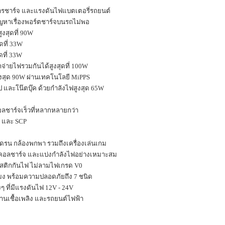
การชาร์จ และแรงดันไฟแบตเตอรี่รถยนต์
ญหาเรื่องพอร์ตชาร์จบนรถไม่พอ
งสุดที่
90W
ดที่
33W
ที่
33W
จ่ายไฟรวมกันได้สูงสุดที่
100W
ูงสุด
90W
ผ่านเทคโนโลยี
MiPPS
 และโน๊ตบุ๊ค ด้วยกำลังไฟสูงสุด
65W
ลชาร์จเร็วที่หลากหลายกว่า
P
และ
SCP
โดรน กล้องพกพา รวมถึงเครื่องเล่นเกม
ตคอลชาร์จ และแบ่งกำลังไฟอย่างเหมาะสม
าสติกกันไฟ ไม่ลามไฟเกรด
V0
่วโมง พร้อมความปลอดภัยถึง
7
ชนิด
ๆ ที่มีแรงดันไฟ
12V - 24V
านเชื้อเพลิง และรถยนต์ไฟฟ้า