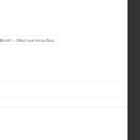
฿4,441 × 3Mo(รวมค่าธรรมเนียม)