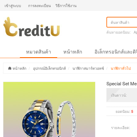
เข้าสู่ระบบ
การลงทะเบียน
วิธีการใช้งาน
ค้นหายอดนิยม:
A
หมวดสินค้า
หน้าหลัก
อิเล็กทรอนิกส์และดิ
หน้าหลัก
อุปกรณ์อิเล็กทรอนิกส์
นาฬิกาสมาร์ทวอทช์
นาฬิกาทั่วไป
Special Set Me
เงินดาวน์:
ยอดนิยม:
5
รายละเอียด: