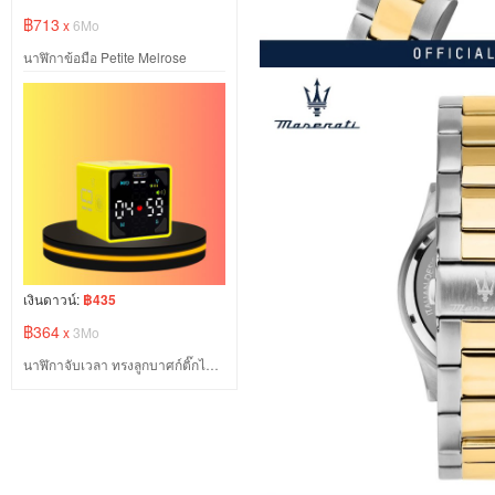
฿713
x
6Mo
นาฬิกาข้อมือ Petite Melrose
เงินดาวน์:
฿435
฿364
x
3Mo
นาฬิกาจับเวลา ทรงลูกบาศก์ติ๊กไทม์เมอร์ แม่เหล็ก ตั้งเวลา ปิดเสียง สั่นสะเทือน และแจ้งเตือนเสียง ปรับได้ หยุดชั่วคราว