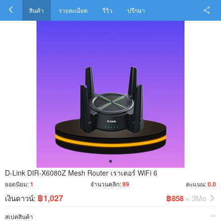
สินค้า
รายละเอียด
รีวิว
ปรึกษา
D-Link DIR-X6080Z Mesh Router เราเตอร์ WiFi 6
ยอดนิยม:
1
จำนวนคลิก:
99
คะแนน:
0.0
฿1,027
เงินดาวน์:
฿858
× 3Mo
สเปคสินค้า