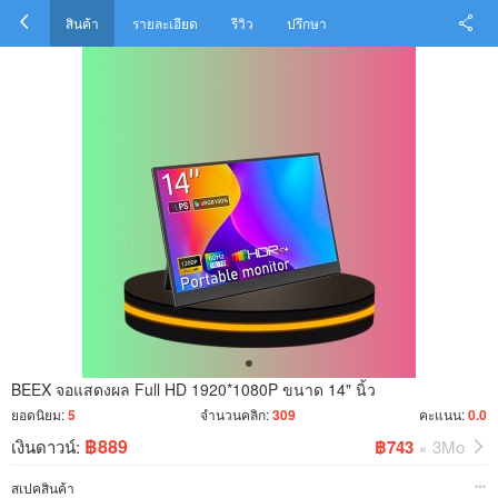
สินค้า
รายละเอียด
รีวิว
ปรึกษา
BEEX จอแสดงผล Full HD 1920*1080P ขนาด 14" นิ้ว
ยอดนิยม:
5
จำนวนคลิก:
309
คะแนน:
0.0
฿889
เงินดาวน์:
฿743
× 3Mo
สเปคสินค้า